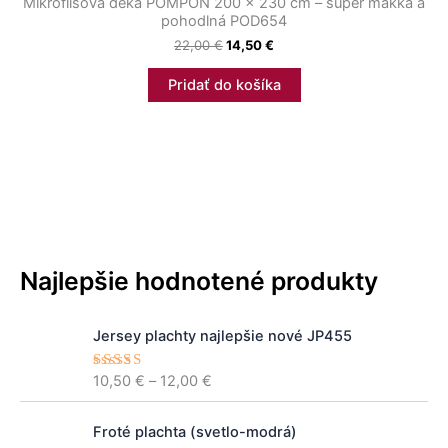
Mikroflísová deka POMPON 200 x 230 cm – super mäkká a
pohodlná POD654
22,00
€
14,50
€
Pridať do košíka
Najlepšie hodnotené produkty
P
Jersey plachty najlepšie nové JP455
r
i
10,50
€
–
12,00
€
Hodnoteni
c
e
5.00
z 5
e
P
r
Froté plachta (svetlo-modrá)
r