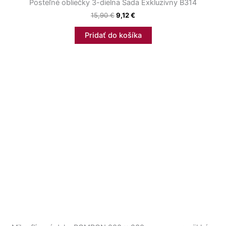
Posteľné obliečky 3-dielna Sada Exkluzívny B314
15,90
€
9,12
€
Pridať do košíka