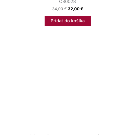
C80028
34,00
€
32,00
€
Pridať do košíka