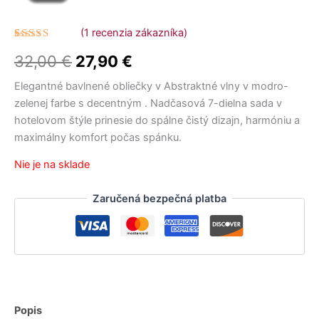
cena
cena
34,00 €.
22,00 €.
15,90 €.
9,12 €.
14,50 €.
32,00 €.
bola:
je:
(
1
recenzia zákazníka)
Hodnotenie
1
32,00 €.
27,90 €.
32,00
€
27,90
€
5.00
z 5
na základe
zákazníckej
Elegantné bavlnené obliečky v Abstraktné vlny v modro-
recenzie
zelenej farbe s decentným . Nadčasová 7-dielna sada v
hotelovom štýle prinesie do spálne čistý dizajn, harmóniu a
maximálny komfort počas spánku.
Nie je na sklade
Zaručená bezpečná platba
Popis