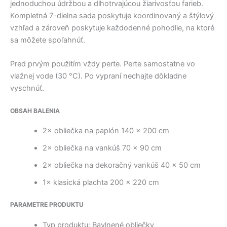
jednoduchou údržbou a dlhotrvajúcou žiarivosťou farieb.
Kompletná 7-dielna sada poskytuje koordinovaný a štýlový
vzhľad a zároveň poskytuje každodenné pohodlie, na ktoré
sa môžete spoľahnúť.
Pred prvým použitím vždy perte. Perte samostatne vo
vlažnej vode (30 °C). Po vypraní nechajte dôkladne
vyschnúť.
OBSAH BALENIA
2× obliečka na paplón 140 × 200 cm
2× obliečka na vankúš 70 × 90 cm
2× obliečka na dekoračný vankúš 40 × 50 cm
1× klasická plachta 200 × 220 cm
PARAMETRE PRODUKTU
Typ produktu: Bavlnené obliečky