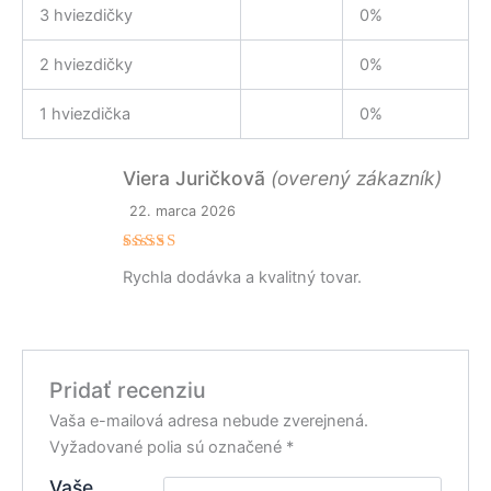
3 hviezdičky
0%
2 hviezdičky
0%
1 hviezdička
0%
Viera Juričkovã
(overený zákazník)
22. marca 2026
Hodnoteni
Rychla dodávka a kvalitný tovar.
e
5
z 5
Pridať recenziu
Vaša e-mailová adresa nebude zverejnená.
Vyžadované polia sú označené
*
Vaše