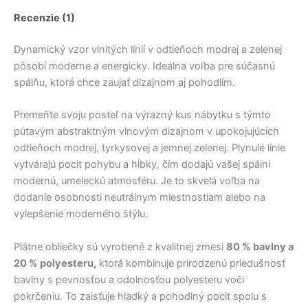
Recenzie (1)
Dynamický vzor vlnitých línií v odtieňoch modrej a zelenej
pôsobí moderne a energicky. Ideálna voľba pre súčasnú
spálňu, ktorá chce zaujať dizajnom aj pohodlím.
Premeňte svoju posteľ na výrazný kus nábytku s týmto
pútavým abstraktným vlnovým dizajnom v upokojujúcich
odtieňoch modrej, tyrkysovej a jemnej zelenej. Plynulé línie
vytvárajú pocit pohybu a hĺbky, čím dodajú vašej spálni
modernú, umeleckú atmosféru. Je to skvelá voľba na
dodanie osobnosti neutrálnym miestnostiam alebo na
vylepšenie moderného štýlu.
Plátne obliečky sú vyrobené z kvalitnej zmesi
80 % bavlny a
20 % polyesteru,
ktorá kombinuje prirodzenú priedušnosť
bavlny s pevnosťou a odolnosťou polyesteru voči
pokrčeniu. To zaisťuje hladký a pohodlný pocit spolu s