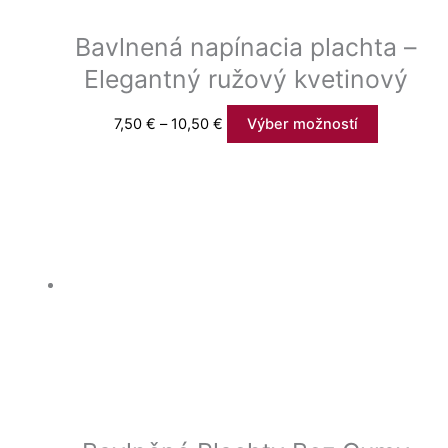
Bavlnená napínacia plachta –
Elegantný ružový kvetinový
7,50
€
–
10,50
€
Výber možností