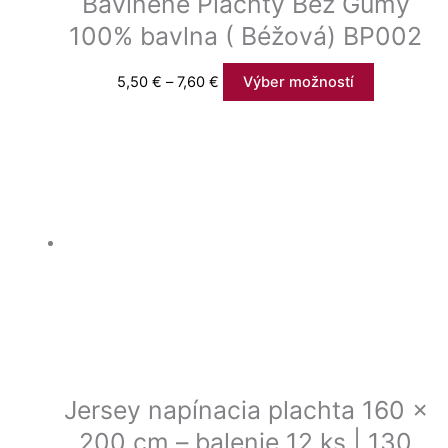
Bavlněné Plachty Bez Gumy
100% bavlna ( Béžová) BP002
5,50
€
–
7,60
€
Výber možností
Jersey napínacia plachta 160 ×
200 cm – balenie 12 ks | 130