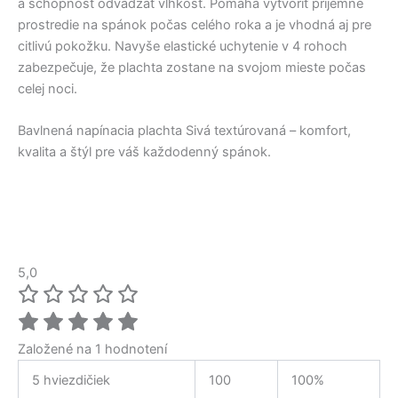
a schopnosť odvádzať vlhkosť. Pomáha vytvoriť príjemné
prostredie na spánok počas celého roka a je vhodná aj pre
citlivú pokožku. Navyše elastické uchytenie v 4 rohoch
zabezpečuje, že plachta zostane na svojom mieste počas
celej noci.
Bavlnená napínacia plachta Sivá textúrovaná – komfort,
kvalita a štýl pre váš každodenný spánok.
5,0
Založené na 1 hodnotení
5 hviezdičiek
100
100%