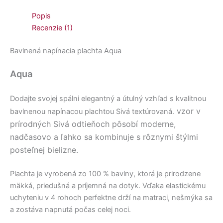
Popis
Recenzie (1)
Bavlnená napínacia plachta Aqua
Aqua
Dodajte svojej spálni elegantný a útulný vzhľad s kvalitnou
vzor v
bavlnenou napínacou plachtou Sivá textúrovaná.
prírodných
Sivá odtieňoch pôsobí moderne
,
nadčasovo a ľahko sa kombinuje s rôznymi štýlmi
posteľnej bielizne.
Plachta je vyrobená zo 100 % bavlny, ktorá je prirodzene
mäkká, priedušná a príjemná na dotyk. Vďaka elastickému
uchyteniu v 4 rohoch perfektne drží na matraci, nešmýka sa
a zostáva napnutá počas celej noci.