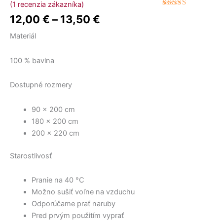
through
through
viacero
viacero
12,00 €
–
(
1
recenzia zákazníka)
7,60 €
10,50 €
variantov.
variantov.
Hodnotenie
1
Aqua
12,00
€
–
13,50
€
through
5.00
z 5
Možnosti
Možnosti
na základe
zákazníckej
Materiál
si
si
13,50 €
recenzie
môžete
môžete
vybrať
vybrať
100 % bavlna
na
na
stránke
stránke
Dostupné rozmery
produktu.
produktu.
90 × 200 cm
180 × 200 cm
200 × 220 cm
Starostlivosť
Pranie na 40 °C
Možno sušiť voľne na vzduchu
Odporúčame prať naruby
Pred prvým použitím vyprať