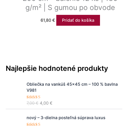
g/m² | S gumou po obvode
61,80
€
Pridať do košíka
Najlepšie hodnotené produkty
P
A
Obliečka na vankúš 45x45 cm – 100 % bavlna
ô
k
V981
v
t
o
u
7,00
€
4,00
€
Hodnoteni
d
á
e
5.00
z 5
n
l
P
A
á
n
nový – 3-dielna posteľná súprava luxus
ô
k
c
a
v
t