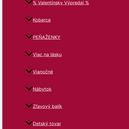
% Valentínsky Výpredaj %
Koberce
PEŇAŽENKY
Viac na lásku
Vianočné
Nábytok
Zľavový balík
Detský tovar