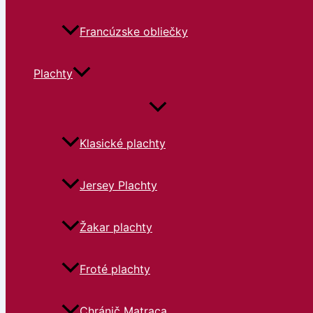
Francúzske obliečky
Plachty
Klasické plachty
Jersey Plachty
Žakar plachty
Froté plachty
Chránič Matraca