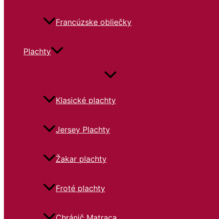
Francúzske obliečky
Plachty
Klasické plachty
Jersey Plachty
Žakar plachty
Froté plachty
Chránič Matraca