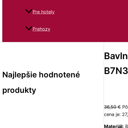
Pre hotely
Prehozy
Bavln
B7N3
Najlepšie hodnotené
produkty
36,50
€
Pô
cena je: 27
Materiál:
8