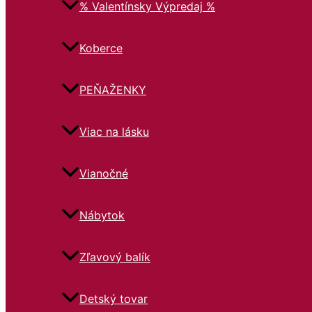
% Valentínsky Výpredaj %
Koberce
PEŇAŽENKY
Viac na lásku
Vianočné
Nábytok
Zľavový balík
Detský tovar