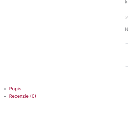
k
✅
N
Popis
Recenzie (0)