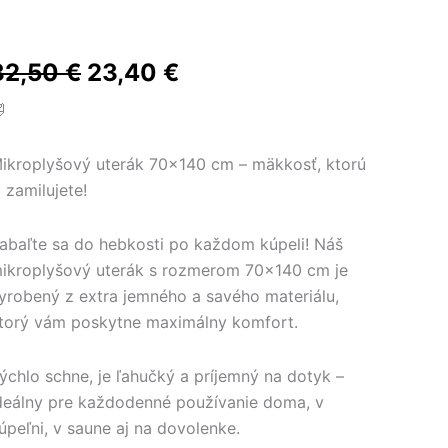
Pôvodná
Aktuálna
32,50
€
23,40
€
cena
cena

bola:
je:
ikroplyšový uterák 70×140 cm – mäkkosť, ktorú
32,50 €.
23,40 €.
i zamilujete!
abaľte sa do hebkosti po každom kúpeli! Náš
ikroplyšový uterák s rozmerom 70×140 cm je
yrobený z extra jemného a savého materiálu,
torý vám poskytne maximálny komfort.
ýchlo schne, je ľahučký a príjemný na dotyk –
deálny pre každodenné používanie doma, v
úpeľni, v saune aj na dovolenke.