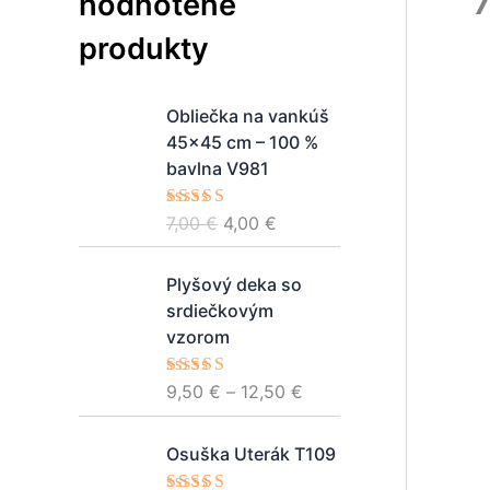
hodnotené
produkty
P
A
Obliečka na vankúš
ô
k
45x45 cm – 100 %
v
t
bavlna V981
o
u
d
á
Hodnotenie
7,00
€
4,00
€
n
l
5.00
z 5
á
n
P
Plyšový deka so
c
a
r
srdiečkovým
e
c
i
vzorom
n
e
c
a
n
e
Hodnotenie
9,50
€
–
12,50
€
b
a
r
5.00
z 5
o
j
a
P
l
e
Osuška Uterák T109
n
r
a
:
g