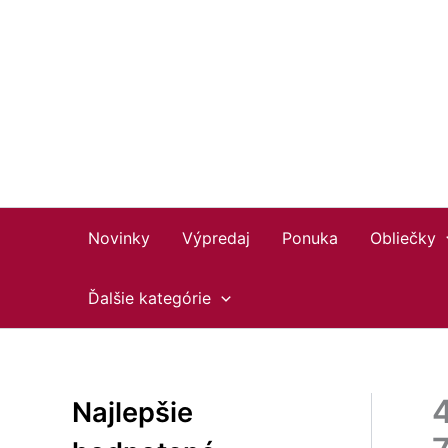
Preskočiť
Facebook
Instagram
YouTube
na
obsah
Novinky
Výpredaj
Ponuka
Obliečky
Ďalšie kategórie
Najlepšie