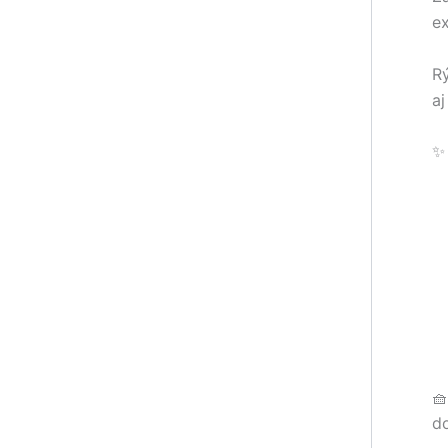
e
Rý
aj
✨ 
🧺
d