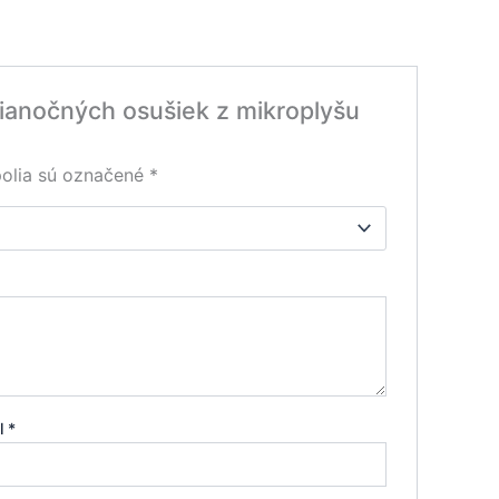
 vianočných osušiek z mikroplyšu
olia sú označené
*
il
*