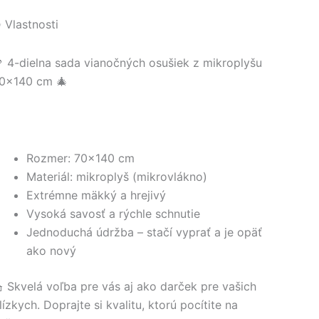
 Vlastnosti
 4-dielna sada vianočných osušiek z mikroplyšu
0×140 cm 🎄
Rozmer: 70×140 cm
Materiál: mikroplyš (mikrovlákno)
Extrémne mäkký a hrejivý
Vysoká savosť a rýchle schnutie
Jednoduchá údržba – stačí vyprať a je opäť
ako nový
 Skvelá voľba pre vás aj ako darček pre vašich
lízkych. Doprajte si kvalitu, ktorú pocítite na