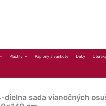
Plachty
Paplóny a vankúše
Deky
Uterák
4-dielna sada vianočných osu