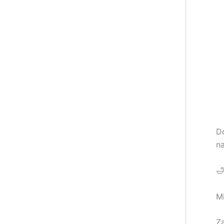
Do
na
🛁
Mi
Z