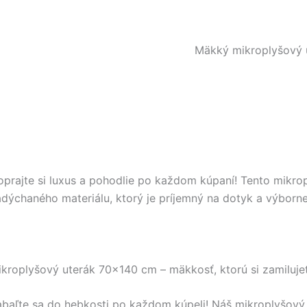
Mäkký mikroplyšový 
prajte si luxus a pohodlie po každom kúpaní! Tento mikro
dýchaného materiálu, ktorý je príjemný na dotyk a výborne
kroplyšový uterák 70×140 cm – mäkkosť, ktorú si zamiluje
abaľte sa do hebkosti po každom kúpeli! Náš mikroplyšov