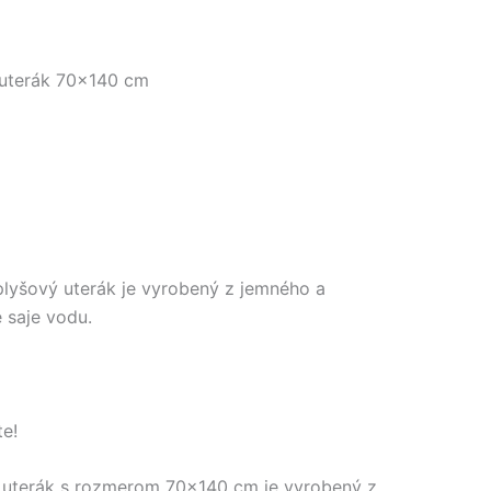
uterák 70×140 cm
plyšový uterák je vyrobený z jemného a
 saje vodu.
te!
ý uterák s rozmerom 70×140 cm je vyrobený z