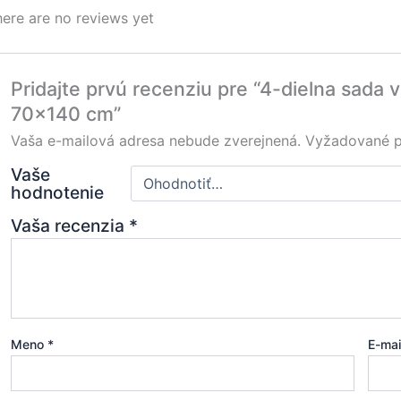
ere are no reviews yet
Pridajte prvú recenziu pre “4-dielna sada
70×140 cm”
Vaša e-mailová adresa nebude zverejnená.
Vyžadované p
Vaše
hodnotenie
Vaša recenzia
*
Meno
*
E-ma