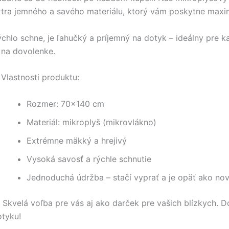
xtra jemného a savého materiálu, ktorý vám poskytne maxi
chlo schne, je ľahučký a príjemný na dotyk – ideálny pre 
 na dovolenke.
Vlastnosti produktu:
Rozmer: 70×140 cm
Materiál: mikroplyš (mikrovlákno)
Extrémne mäkký a hrejivý
Vysoká savosť a rýchle schnutie
Jednoduchá údržba – stačí vyprať a je opäť ako no
 Skvelá voľba pre vás aj ako darček pre vašich blízkych. Do
otyku!