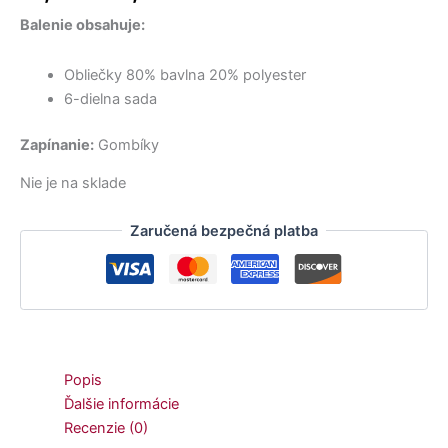
17,50 €.
36,50 €.
15,00 €.
9,00 €.
12,90 €.
27,90 €.
bola:
je:
Balenie obsahuje:
31,50 €.
26,50 €.
Obliečky 80% bavlna 20% polyester
6-dielna sada
Zapínanie:
Gombíky
Nie je na sklade
Zaručená bezpečná platba
Popis
Ďalšie informácie
Recenzie (0)