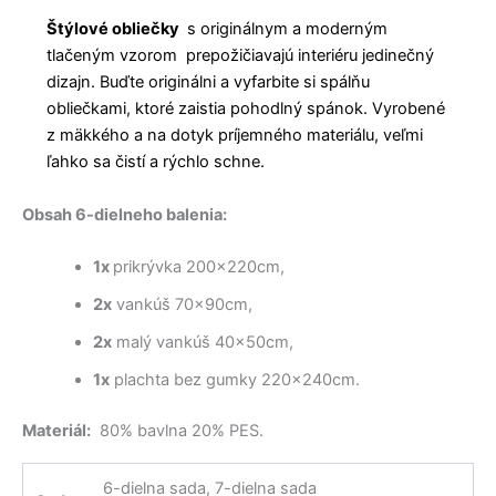
Štýlové obliečky
s originálnym a moderným
tlačeným vzorom prepožičiavajú interiéru jedinečný
dizajn. Buďte originálni a vyfarbite si spálňu
obliečkami, ktoré zaistia pohodlný spánok. Vyrobené
z mäkkého a na dotyk príjemného materiálu, veľmi
ľahko sa čistí a rýchlo schne.
Obsah 6-dielneho balenia:
1x
prikrývka 200x220cm,
2x
vankúš 70x90cm,
2x
malý vankúš 40x50cm,
1x
plachta bez gumky 220x240cm.
Materiál:
80% bavlna 20% PES.
6-dielna sada, 7-dielna sada