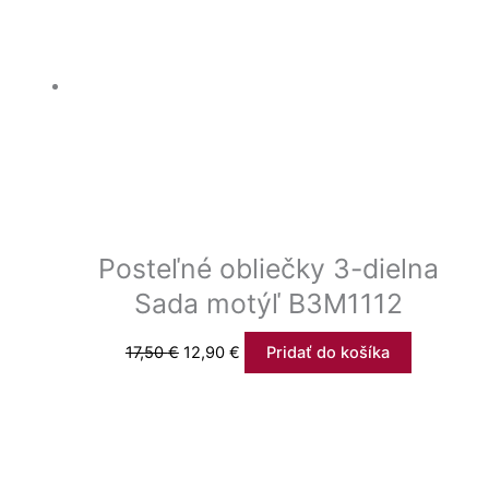
Posteľné obliečky 3-dielna
Sada motýľ B3M1112
17,50
€
12,90
€
Pridať do košíka