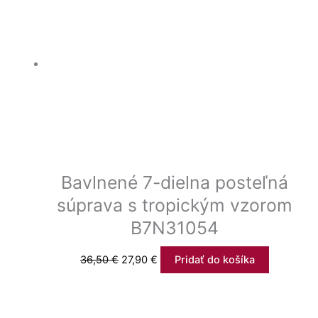
Bavlnené 7-dielna posteľná
súprava s tropickým vzorom
B7N31054
36,50
€
27,90
€
Pridať do košíka