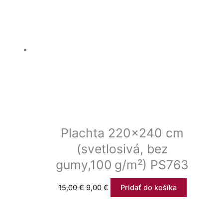
Plachta 220×240 cm
(svetlosivá, bez
gumy,100 g/m²) PS763
15,00
€
9,00
€
Pridať do košíka