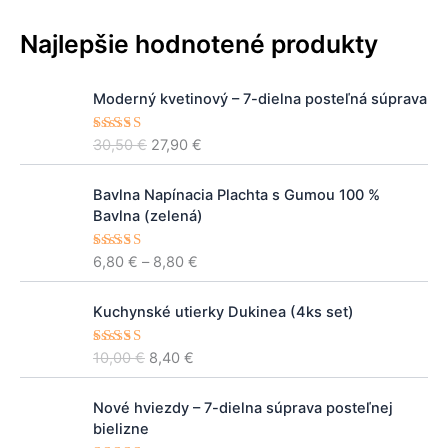
Najlepšie hodnotené produkty
P
A
Moderný kvetinový – 7-dielna posteľná súprava
ô
k
v
t
30,50
€
27,90
€
Hodnoteni
o
u
e
5.00
z 5
d
á
P
n
l
Bavlna Napínacia Plachta s Gumou 100 %
r
á
n
Bavlna (zelená)
i
c
a
c
e
c
6,80
€
–
8,80
€
Hodnoteni
e
e
5.00
z 5
n
e
r
a
n
P
A
a
Kuchynské utierky Dukinea (4ks set)
b
a
ô
k
n
o
j
v
t
g
10,00
€
8,40
€
Hodnoteni
l
e
o
u
e
5.00
z 5
e
a
:
d
á
:
P
A
:
2
n
l
Nové hviezdy – 7-dielna súprava posteľnej
6
ô
k
3
7
á
n
bielizne
,
v
t
0
,