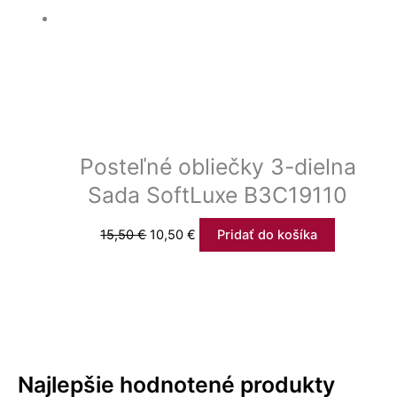
Posteľné obliečky 3-dielna
Sada SoftLuxe B3C19110
15,50
€
10,50
€
Pridať do košíka
Najlepšie hodnotené produkty