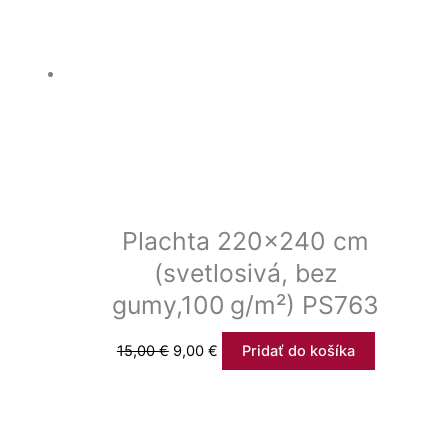
Plachta 220×240 cm
(svetlosivá, bez
gumy,100 g/m²) PS763
15,00
€
9,00
€
Pridať do košíka