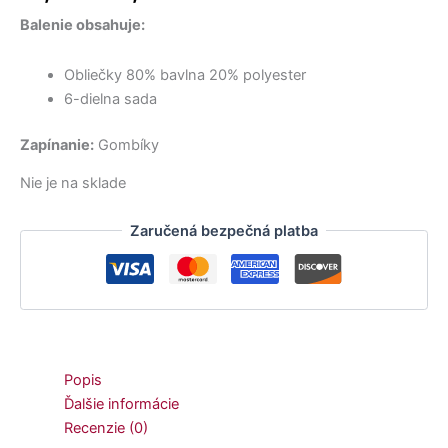
27,90 €.
15,50 €.
15,00 €.
9,00 €.
10,50 €.
24,90 €.
bola:
je:
Balenie obsahuje:
31,50 €.
26,50 €.
Obliečky 80% bavlna 20% polyester
6-dielna sada
Zapínanie:
Gombíky
Nie je na sklade
Zaručená bezpečná platba
Popis
Ďalšie informácie
Recenzie (0)