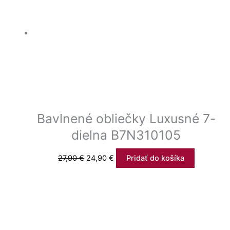
Bavlnené obliečky Luxusné 7-
dielna B7N310105
27,90
€
24,90
€
Pridať do košíka