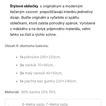
Štýlové obliečky
s originálnym a moderným
tlačeným vzorom prepožičiavajú interiéru jedinečný
dizajn. Buďte originálni a vyfarbite si spálňu
obliečkami, ktoré zaistia pohodlný spánok. Vyrobené
z mäkkého a na dotyk príjemného materiálu, veľmi
ľahko sa čistí a rýchlo schne.
Obsah 6-dielneho balenia:
1x
prikrývka 200x220cm,
2x
vankúš 70x90cm,
2x
malý vankúš 40x50cm,
1x
plachta bez gumky 220x240cm.
Materiál:
80% bavlna 20% PES.
6-dielna sada, 7-dielna sada