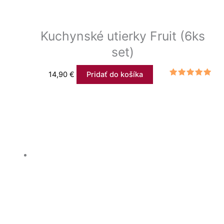
Kuchynské utierky Fruit (6ks
set)
14,90
€
Pridať do košíka
Hodnotenie
5.00
z 5