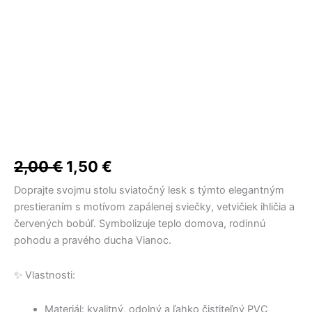
7,50 €.
18,00 €.
5,50 €.
15,00 €.
bola:
je:
2,00 €.
1,50 €.
2,00
€
1,50
€
Doprajte svojmu stolu sviatočný lesk s týmto elegantným
prestieraním s motívom zapálenej sviečky, vetvičiek ihličia a
červených bobúľ. Symbolizuje teplo domova, rodinnú
pohodu a pravého ducha Vianoc.
✨ Vlastnosti:
Materiál: kvalitný, odolný a ľahko čistiteľný PVC