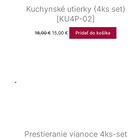
Kuchynské utierky (4ks set)
[KU4P-02]
18,00
€
15,00
€
Pridať do košíka
Prestieranie vianoce 4ks-set