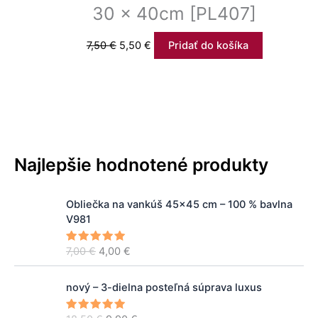
30 x 40cm [PL407]
7,50
€
5,50
€
Pridať do košíka
Najlepšie hodnotené produkty
P
A
Obliečka na vankúš 45x45 cm – 100 % bavlna
ô
k
V981
v
t
o
u
7,00
€
4,00
€
Hodnoteni
d
á
e
5.00
z 5
n
l
P
A
á
n
nový – 3-dielna posteľná súprava luxus
ô
k
c
a
v
t
e
c