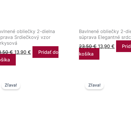
vlnené obliečky 2-dielna
Bavlnené obliečky 2-di
úprava Srdiečkový vzor
súprava Elegantné srdc
yrkysová
23,50
€
13,90
€
Prid
3,50
€
13,90
€
Pridať do
košíka
ošíka
Pôvodná
Aktuálna
Pôvodná
Aktuál
Zľava!
Zľava!
cena
cena
cena
cena
bola:
je:
bola:
je:
23,50 €.
13,90 €.
23,50 €.
13,90 €