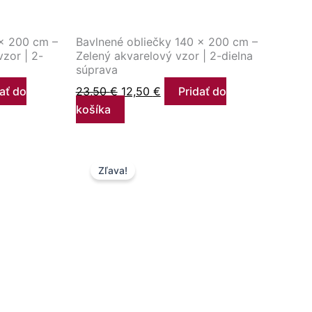
 × 200 cm –
Bavlnené obliečky 140 × 200 cm –
zor | 2-
Zelený akvarelový vzor | 2-dielna
súprava
ať do
23,50
€
12,50
€
Pridať do
košíka
a
Pôvodná
Aktuálna
Zľava!
cena
cena
bola:
je:
23,50 €.
7,90 €.