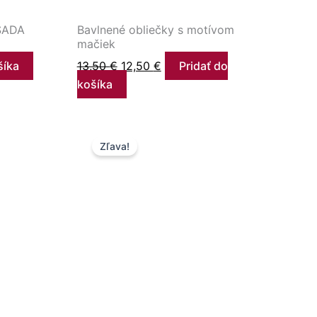
SADA
Bavlnené obliečky s motívom
mačiek
šíka
13,50
€
12,50
€
Pridať do
košíka
na
Pôvodná
Aktuálna
Zľava!
cena
cena
bola:
je:
.
22,50 €.
11,50 €.