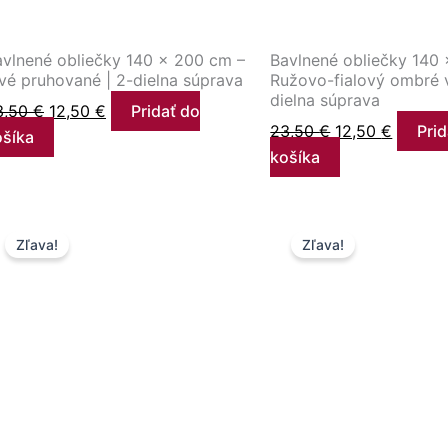
avlnené obliečky 140 × 200 cm –
Bavlnené obliečky 140
vé pruhované | 2-dielna súprava
Ružovo-fialový ombré v
dielna súprava
3,50
€
12,50
€
Pridať do
23,50
€
12,50
€
Prid
ošíka
košíka
Pôvodná
Aktuálna
Pôvodná
Aktuáln
Zľava!
Zľava!
cena
cena
cena
cena
bola:
je:
bola:
je:
23,50 €.
12,50 €.
23,50 €.
9,90 €.