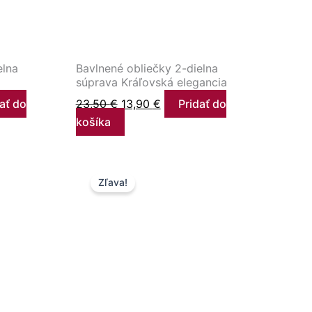
elna
Bavlnené obliečky 2-dielna
súprava Kráľovská elegancia
ať do
23,50
€
13,90
€
Pridať do
košíka
na
Pôvodná
Aktuálna
Zľava!
cena
cena
bola:
je:
.
23,50 €.
7,90 €.