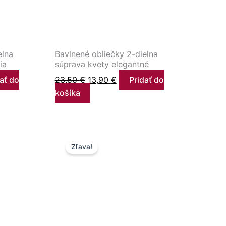
elna
Bavlnené obliečky 2-dielna
ia
súprava kvety elegantné
ať do
23,50
€
13,90
€
Pridať do
košíka
na
Pôvodná
Aktuálna
Zľava!
cena
cena
bola:
je:
.
23,50 €.
13,90 €.