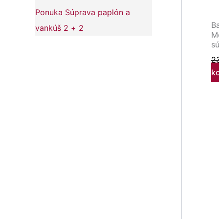
Ponuka Súprava paplón a
B
vankúš 2 + 2
Mo
s
2
k