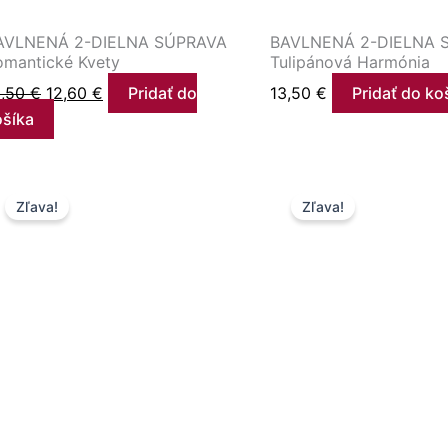
AVLNENÁ 2-DIELNA SÚPRAVA
BAVLNENÁ 2-DIELNA 
omantické Kvety
Tulipánová Harmónia
3,50
€
12,60
€
Pridať do
13,50
€
Pridať do ko
ošíka
Pôvodná
Aktuálna
Pôvodná
Aktuál
Zľava!
Zľava!
cena
cena
cena
cena
bola:
je:
bola:
je:
22,50 €.
12,50 €.
22,50 €.
12,50 €