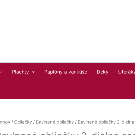
Zoradené
podľa
najnovších
Plachty
Paplóny a vankúše
Deky
Uterák
omov
/
Obliečky
/
Bavlnené obliečky
/ Bavlnené obliečky 2-dielna