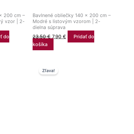
 × 200 cm –
Bavlnené obliečky 140 × 200 cm –
 vzor | 2-
Modré s listovým vzorom | 2-
dielna súprava
ať do
23,50
€
7,90
€
Pridať do
košíka
Pôvodná
Aktuálna
Zľava!
cena
cena
bola:
je:
13,50 €.
12,50 €.