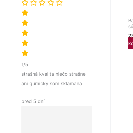
Ba
sú
2
k
1/5
strašná kvalita niečo strašne
ani gumicky som sklamaná
pred 5 dní