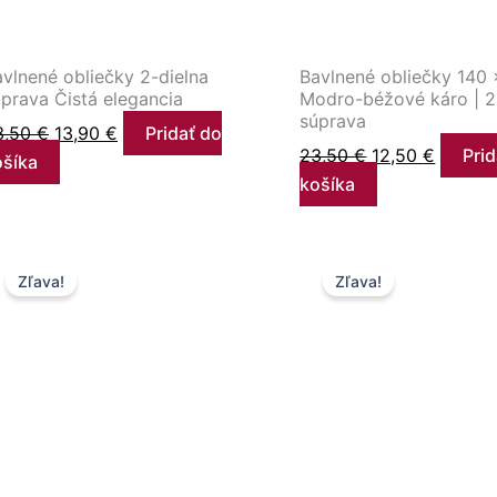
vlnené obliečky 2-dielna
Bavlnené obliečky 140
prava Čistá elegancia
Modro-béžové káro | 2
súprava
3,50
€
13,90
€
Pridať do
23,50
€
12,50
€
Prid
ošíka
košíka
Pôvodná
Aktuálna
Pôvodná
Aktuál
Zľava!
Zľava!
cena
cena
cena
cena
bola:
je:
bola:
je:
23,50 €.
12,50 €.
23,50 €.
12,50 €