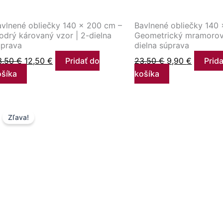
avlnené obliečky 140 × 200 cm –
Bavlnené obliečky 140
drý károvaný vzor | 2-dielna
Geometrický mramorový
úprava
dielna súprava
3,50
€
12,50
€
Pridať do
23,50
€
9,90
€
Prid
ošíka
košíka
Pôvodná
Aktuálna
Zľava!
cena
cena
bola:
je:
13,50 €.
12,60 €.