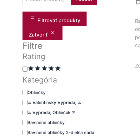
B
Filtrovať produkty
Ra
o
Zatvoriť
po
Filtre
s
Rating
Z
Kategória
Obliečky
% Valentínsky Výpredaj %
% Výpredaj Obliečok %
Bavlnené obliečky
Bavlnené obliečky 2-dielna sada