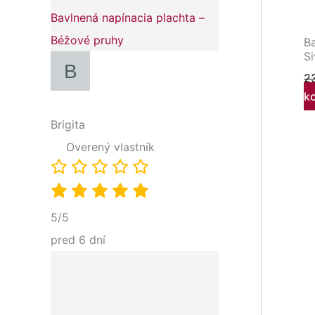
Bavlnená napínacia plachta –
Béžové pruhy
B
Si
2
k
Brigita
Overený vlastník
5/5
pred 6 dní