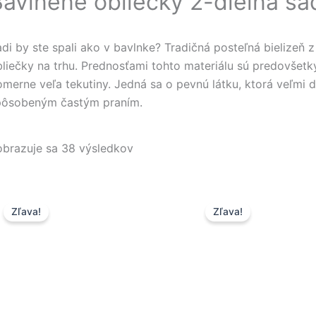
avlnené obliečky 2-dielna sa
di by ste spali ako v bavlnke? Tradičná posteľná bielizeň z
bliečky na trhu. Prednosťami tohto materiálu sú predovše
merne veľa tekutiny. Jedná sa o pevnú látku, ktorá veľmi d
pôsobeným častým praním.
obrazuje sa 38 výsledkov
Pôvodná
Aktuálna
Pôvodná
Aktuál
Zľava!
Zľava!
cena
cena
cena
cena
bola:
je:
bola:
je:
23,50 €.
13,90 €.
23,50 €.
13,90 €