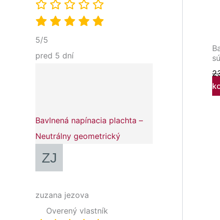
5/5
Ba
pred 5 dní
sú
2
k
Bavlnená napínacia plachta –
Neutrálny geometrický
zuzana jezova
Overený vlastník