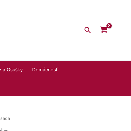
Hľadať
y a Osušky
Domácnosť
 sada