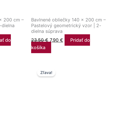
 × 200 cm –
Bavlnené obliečky 140 × 200 cm –
-dielna
Pastelový geometrický vzor | 2-
dielna súprava
ať do
23,50
€
7,90
€
Pridať do
košíka
na
Pôvodná
Aktuálna
Zľava!
cena
cena
bola:
je:
.
23,50 €.
12,50 €.