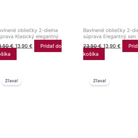
vlnené obliečky 2-dielna
Bavlnené obliečky 2-di
prava Klasický elegantný
súprava Elegantný sen
3,50
€
13,90
€
Pridať do
23,50
€
13,90
€
Prid
ošíka
košíka
Pôvodná
Aktuálna
Pôvodná
Aktuál
Zľava!
Zľava!
cena
cena
cena
cena
bola:
je:
bola:
je:
23,50 €.
13,90 €.
23,50 €.
12,50 €