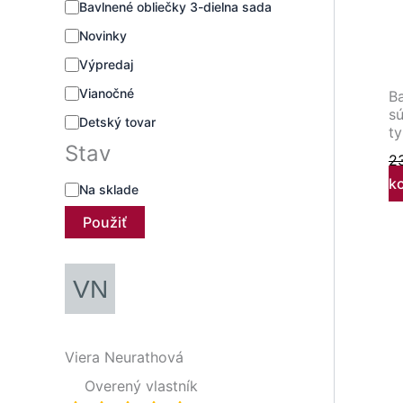
Bavlnené obliečky 3-dielna sada
Novinky
Výpredaj
Vianočné
Ba
s
Detský tovar
t
Stav
2
k
Na sklade
Použiť
Viera Neurathová
Overený vlastník