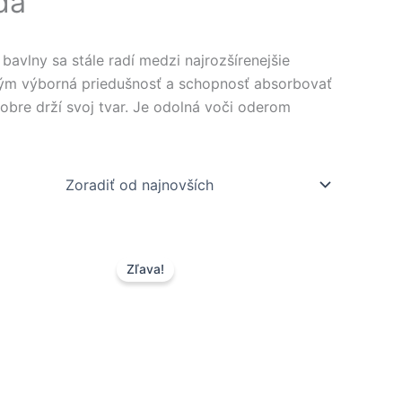
da
 bavlny sa stále radí medzi najrozšírenejšie
tkým výborná priedušnosť a schopnosť absorbovať
obre drží svoj tvar. Je odolná voči oderom
na
Pôvodná
Aktuálna
Zľava!
cena
cena
bola:
je:
.
23,50 €.
13,90 €.