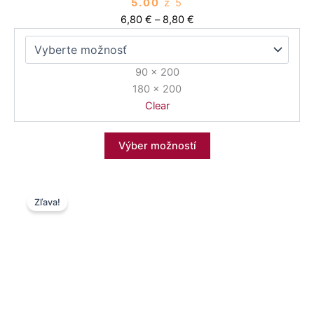
5.00
z 5
6,80
€
–
8,80
€
90 x 200
180 x 200
Clear
Výber možností
Price
Tento
Zľava!
range:
produkt
6,80 €
má
through
viacero
8,80 €
variantov.
Možnosti
si
môžete