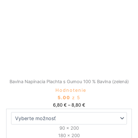
6,80 €
má
through
viacero
8,80 €
variantov.
Možnosti
si
môžete
vybrať
na
stránke
produktu.
Bavlna Napínacia Plachta s Gumou 100 % Bavlna (zelená)
Hodnotenie
5.00
z 5
6,80
€
–
8,80
€
90 x 200
180 x 200