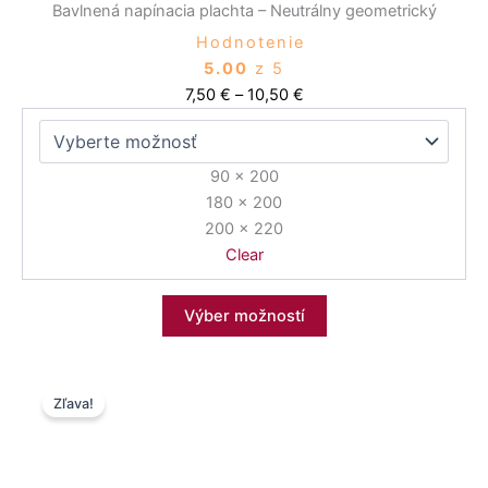
Bavlnená napínacia plachta – Neutrálny geometrický
Hodnotenie
5.00
z 5
7,50
€
–
10,50
€
90 x 200
180 x 200
200 x 220
Clear
Výber možností
Price
Tento
Zľava!
range:
produkt
7,50 €
má
through
viacero
10,50 €
variantov.