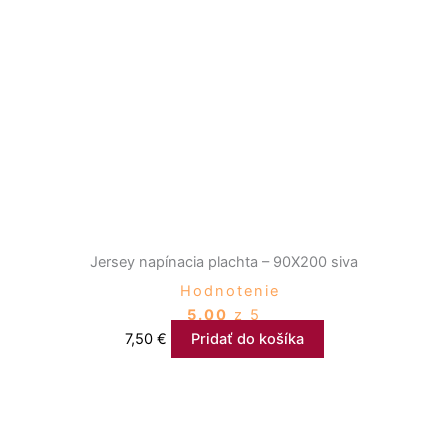
Jersey napínacia plachta – 90X200 siva
Hodnotenie
5.00
z 5
7,50
€
Pridať do košíka