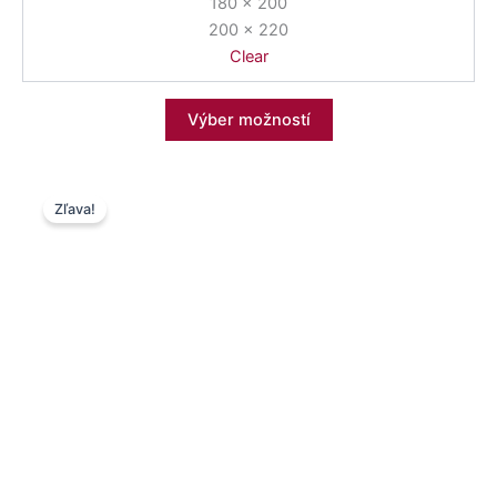
180 x 200
200 x 220
Clear
Výber možností
Pôvodná
Aktuálna
Zľava!
cena
cena
bola:
je:
69,00 €.
36,00 €.