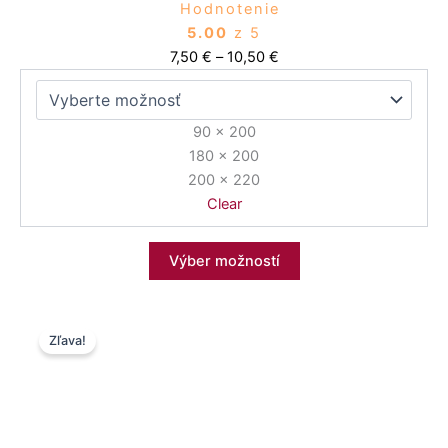
Hodnotenie
5.00
z 5
7,50
€
–
10,50
€
90 x 200
180 x 200
200 x 220
Clear
Výber možností
Price
Tento
Zľava!
range:
produkt
7,50 €
má
through
viacero
10,50 €
variantov.
Možnosti