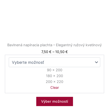
si
môžete
vybrať
na
stránke
produktu.
Bavlnená napínacia plachta – Elegantný ružový kvetinový
7,50
€
–
10,50
€
90 x 200
180 x 200
200 x 220
Clear
Výber možností