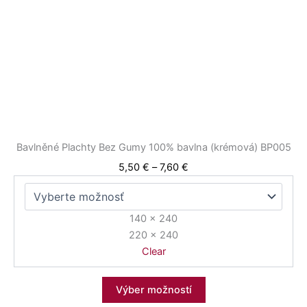
Možnosti
si
môžete
vybrať
na
stránke
produktu.
Bavlněné Plachty Bez Gumy 100% bavlna (krémová) BP005
5,50
€
–
7,60
€
140 x 240
220 x 240
Clear
Výber možností