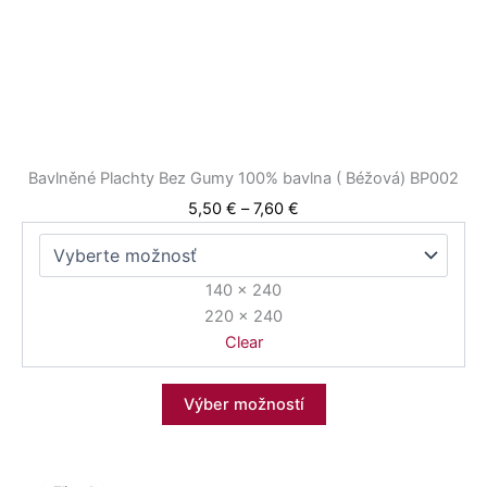
môžete
vybrať
na
stránke
produktu.
Bavlněné Plachty Bez Gumy 100% bavlna ( Béžová) BP002
5,50
€
–
7,60
€
140 x 240
220 x 240
Clear
Výber možností
Price
Tento