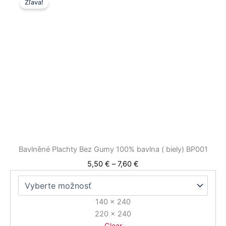
Zľava!
range:
produkt
5,50 €
má
through
viacero
7,60 €
variantov.
Možnosti
si
môžete
vybrať
na
stránke
produktu.
Bavlněné Plachty Bez Gumy 100% bavlna ( biely) BP001
5,50
€
–
7,60
€
140 x 240
220 x 240
Clear