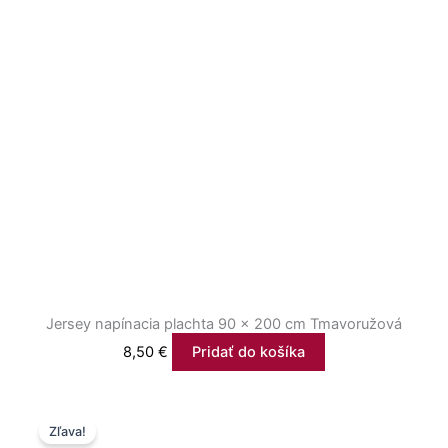
Jersey napínacia plachta 90 × 200 cm Tmavoružová
8,50
€
Pridať do košíka
Price
Tento
Zľava!
range:
produkt