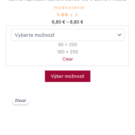
Hodnotenie
1.00
z 5
6,80
€
–
8,80
€
90 x 200
180 x 200
Clear
Výber možností
Pôvodná
Aktuálna
Tento
Zľava!
cena
cena
produkt
bola:
je:
má
13,00 €.
6,80 €.
viacero
variantov.
Možnosti