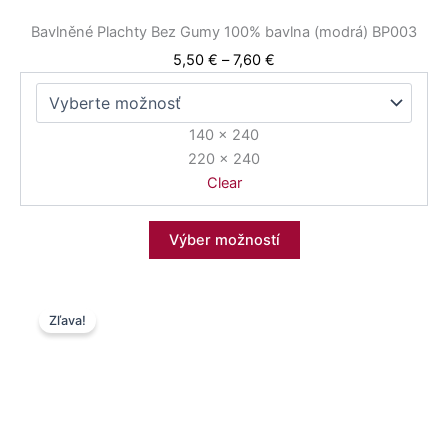
Bavlněné Plachty Bez Gumy 100% bavlna (modrá) BP003
5,50
€
–
7,60
€
140 x 240
220 x 240
Clear
Výber možností
Price
Tento
Zľava!
range:
produkt
5,50 €
má
through
viacero
7,60 €
variantov.
Možnosti
si