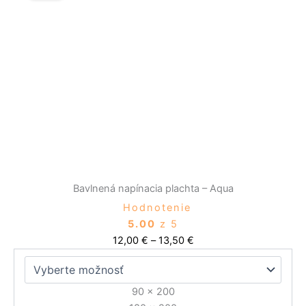
12,00 €
má
through
viacero
13,50 €
variantov.
Možnosti
si
môžete
vybrať
na
stránke
produktu.
Bavlnená napínacia plachta – Aqua
Hodnotenie
5.00
z 5
12,00
€
–
13,50
€
90 x 200