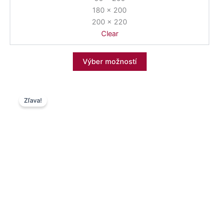
180 x 200
200 x 220
Clear
Výber možností
Price
Tento
Zľava!
range:
produkt
7,50 €
má
through
viacero
10,50 €
variantov.
Možnosti
si
môžete
vybrať
na
stránke