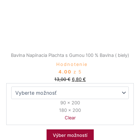
si
môžete
vybrať
na
stránke
produktu.
Bavlna Napínacia Plachta s Gumou 100 % Bavlna ( biely)
Hodnotenie
4.00
z 5
13,00
€
6,80
€
90 x 200
180 x 200
Clear
Výber možností