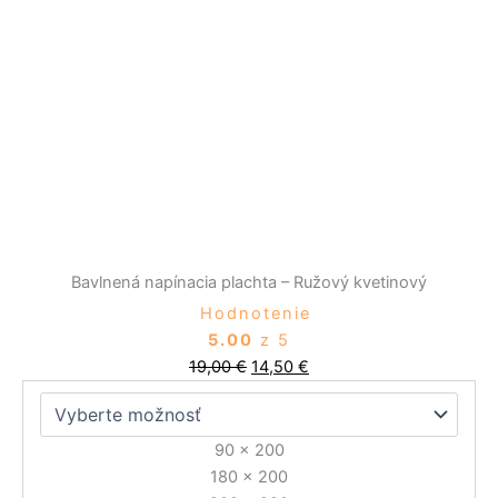
19,00 €.
14,50 €.
viacero
variantov.
Možnosti
si
môžete
vybrať
na
stránke
produktu.
Bavlnená napínacia plachta – Ružový kvetinový
Hodnotenie
5.00
z 5
19,00
€
14,50
€
90 x 200
180 x 200