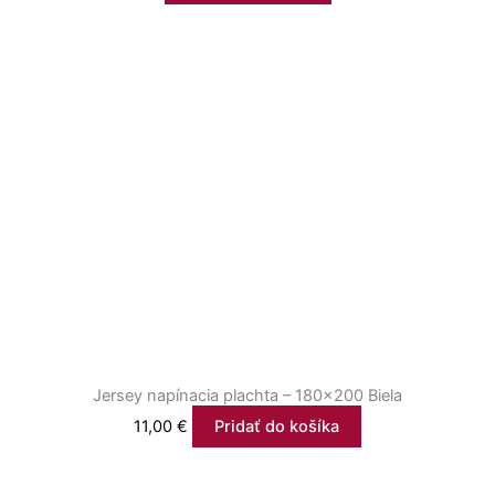
Jersey napínacia plachta – 180×200 Biela
11,00
€
Pridať do košíka