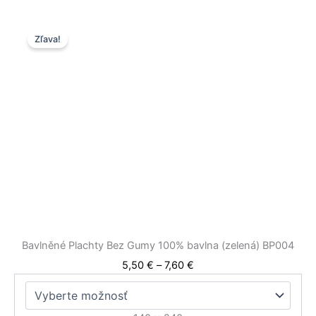
Price
Tento
Zľava!
range:
produkt
5,50 €
má
through
viacero
7,60 €
variantov.
Možnosti
si
môžete
vybrať
na
stránke
produktu.
Bavlněné Plachty Bez Gumy 100% bavlna (zelená) BP004
5,50
€
–
7,60
€