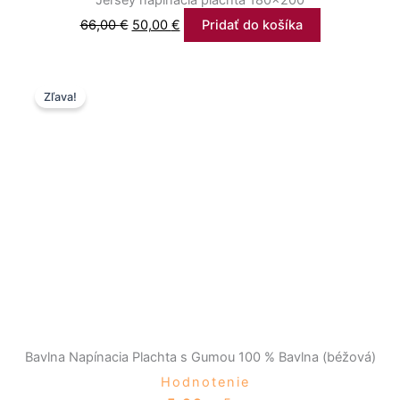
66,00
€
50,00
€
Pridať do košíka
Price
Tento
Zľava!
range:
produkt
6,80 €
má
through
viacero
8,80 €
variantov.
Možnosti
si
môžete
vybrať
na
stránke
produktu.
Bavlna Napínacia Plachta s Gumou 100 % Bavlna (béžová)
Hodnotenie