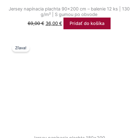
Jersey napínacia plachta 90×200 cm – balenie 12 ks | 130
g/m² | S gumou po obvode
69,00
€
36,00
€
Pridať do košíka
Pôvodná
Aktuálna
Zľava!
cena
cena
bola:
je:
66,00 €.
50,00 €.
Jersey napínacia plachta 180×200