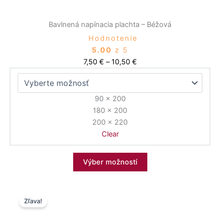
produktu.
Bavlnená napínacia plachta – Béžová
Hodnotenie
5.00
z 5
7,50
€
–
10,50
€
90 x 200
180 x 200
200 x 220
Clear
Výber možností
Pôvodná
Aktuálna
Tento
Zľava!
cena
cena
produkt
bola:
je:
má