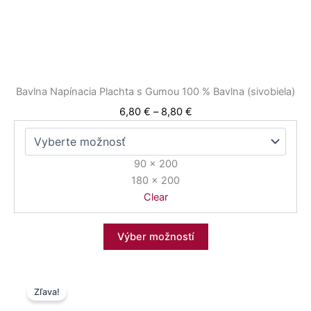
vybrať
na
stránke
produktu.
Bavlna Napínacia Plachta s Gumou 100 % Bavlna (sivobiela)
6,80
€
–
8,80
€
90 x 200
180 x 200
Clear
Výber možností
Price
Tento
Zľava!
range:
produkt