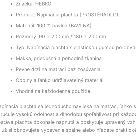
Značka: HEBKO
Produkt: Napínacia plachta (PROSTĚRADLO)
Materiál: 100 % bavlna (BAVLNA)
Rozmery: 90 × 200 cm / 180 × 200 cm
Typ: Napínacia plachta s elastickou gumou po obv
Mäkká, priedušná a pohodlná tkanina
Pevne drží na matraci bez zosúvania
Odolný a ľahko udržiavateľný materiál
Vhodná na každodenné použitie
pínacia plachta sa jednoducho navlieka na matrac, ľahko sa
aručuje vysokú odolnosť a dlhodobú spoľahlivosť pri každ
ostáva plachta dokonale napnutá a poskytuje upravený vzh
 už si obnovujete vybavenie spálne alebo hľadáte praktické