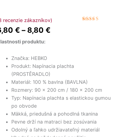
nožstvo
3
recenzie zákazníkov)
Price
avlna
Hodnotenie
3
6,80
€
–
8,80
€
5.00
z 5 na
apínacia
range:
základe
lachta
zákazníckych
lastnosti produktu:
6,80 €
recenzií
umou
00
through
Značka: HEBKO
%
Produkt: Napínacia plachta
avlna
8,80 €
(PROSTĚRADLO)
béžová)
Materiál: 100 % bavlna (BAVLNA)
Rozmery: 90 × 200 cm / 180 × 200 cm
Typ: Napínacia plachta s elastickou gumou
po obvode
Mäkká, priedušná a pohodlná tkanina
Pevne drží na matraci bez zosúvania
Odolný a ľahko udržiavateľný materiál