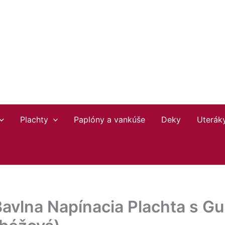
Plachty
Paplóny a vankúše
Deky
Uterák
Bavlna Napínacia Plachta s G