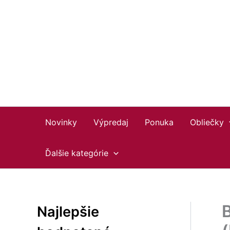
Preskočiť
Facebook
Instagram
YouTube
na
obsah
Novinky
Výpredaj
Ponuka
Obliečky
Ďalšie kategórie
Najlepšie