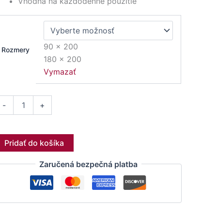
Vhodná na každodenné použitie
90 x 200
Rozmery
180 x 200
Vymazať
-
+
Pridať do košíka
Zaručená bezpečná platba