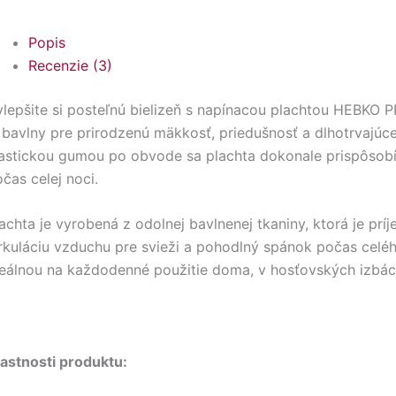
Popis
Recenzie (3)
ylepšite si posteľnú bielizeň s napínacou plachtou HEBKO
bavlny pre prirodzenú mäkkosť, priedušnosť a dlhotrvajúc
lastickou gumou po obvode sa plachta dokonale prispôsob
čas celej noci.
achta je vyrobená z odolnej bavlnenej tkaniny, ktorá je p
rkuláciu vzduchu pre svieži a pohodlný spánok počas celého
deálnou na každodenné použitie doma, v hosťovských izbác
astnosti produktu: