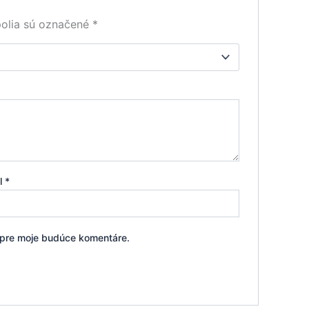
olia sú označené
*
il
*
i pre moje budúce komentáre.