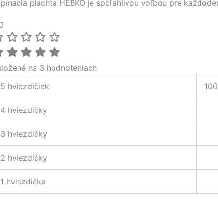
apínacia plachta HEBKO je spoľahlivou voľbou pre každode
0
aložené na 3 hodnoteniach
5 hviezdičiek
100
4 hviezdičky
3 hviezdičky
2 hviezdičky
1 hviezdička