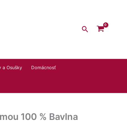
through
8,80 €
Hľadať
y a Osušky
Domácnosť
umou 100 % Bavlna