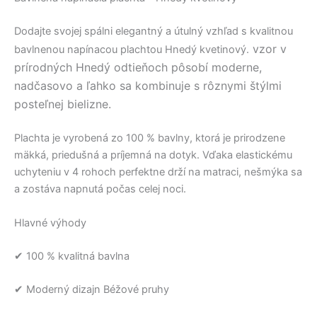
Dodajte svojej spálni elegantný a útulný vzhľad s kvalitnou
vzor v
bavlnenou napínacou plachtou Hnedý kvetinový.
prírodných
Hnedý odtieňoch pôsobí moderne
,
nadčasovo a ľahko sa kombinuje s rôznymi štýlmi
posteľnej bielizne.
Plachta je vyrobená zo 100 % bavlny, ktorá je prirodzene
mäkká, priedušná a príjemná na dotyk. Vďaka elastickému
uchyteniu v 4 rohoch perfektne drží na matraci, nešmýka sa
a zostáva napnutá počas celej noci.
Hlavné výhody
✔ 100 % kvalitná bavlna
✔ Moderný dizajn Béžové pruhy