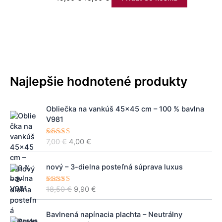
Najlepšie hodnotené produkty
P
A
Obliečka na vankúš 45x45 cm – 100 % bavlna
ô
k
V981
v
t
o
u
7,00
€
4,00
€
Hodnoteni
d
á
e
5.00
z 5
n
l
P
A
á
n
nový – 3-dielna posteľná súprava luxus
ô
k
c
a
v
t
e
c
18,50
€
9,90
€
Hodnoteni
o
u
e
5.00
z 5
n
e
d
á
a
n
P
n
l
Bavlnená napínacia plachta – Neutrálny
b
a
r