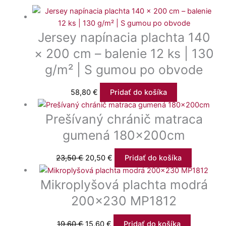
Jersey napínacia plachta 140
× 200 cm – balenie 12 ks | 130
g/m² | S gumou po obvode
58,80
€
Pridať do košíka
Prešívaný chránič matraca
gumená 180x200cm
23,50
€
20,50
€
Pridať do košíka
Mikroplyšová plachta modrá
200×230 MP1812
19,60
€
15,60
€
Pridať do košíka