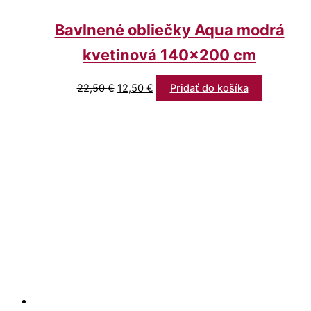
Bavlnené obliečky Aqua modrá
kvetinová 140×200 cm
22,50
€
12,50
€
Pridať do košíka