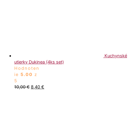
Kuchynské
utierky Dukinea (4ks set)
Hodnoten
ie
5.00
z
5
10,00
€
8,40
€