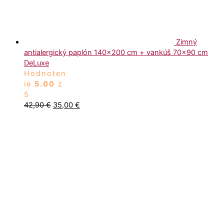
Zimný
antialergický paplón 140×200 cm + vankúš 70×90 cm
DeLuxe
Hodnoten
ie
5.00
z
5
42,90
€
35,00
€