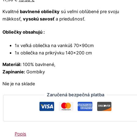
.
€
u
€
o
€
€
€
.
g
.
u
Kvalitné
bavlnené obliečky
sú veľmi obľúbené pre svoju
.
.
.
h
g
mäkkosť,
vysokú savosť
a priedušnosť.
1
h
2
1
Obliečky obsahujú :
,
3
5
,
1x veľká obliečka na vankúš 70x90cm
0
5
0
1x obliečka na prikrývku 140×200 cm
€
Materiál:
100% bavlnené,
€
Zapínanie:
Gombíky
Nie je na sklade
Zaručená bezpečná platba
Popis