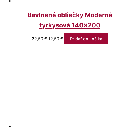
Bavlnené obliečky Moderná
tyrkysová 140×200
22,50
€
12,50
€
Pridať do košíka