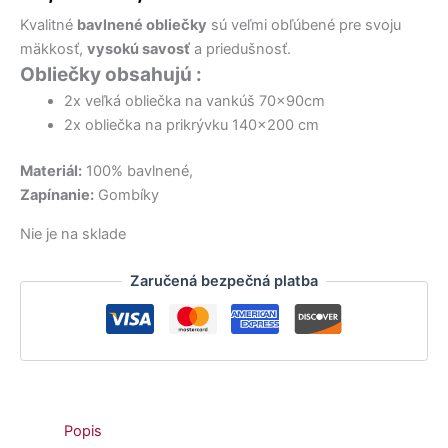
34,00 €.
22,00 €.
14,50 €.
32,00 €.
bola:
je:
Kvalitné
bavlnené obliečky
sú veľmi obľúbené pre svoju
32,50 €.
28,50 €.
mäkkosť,
vysokú savosť
a priedušnosť.
Obliečky obsahujú :
2x veľká obliečka na vankúš 70x90cm
2x obliečka na prikrývku 140×200 cm
Materiál:
100% bavlnené,
Zapínanie:
Gombíky
Nie je na sklade
Zaručená bezpečná platba
Popis