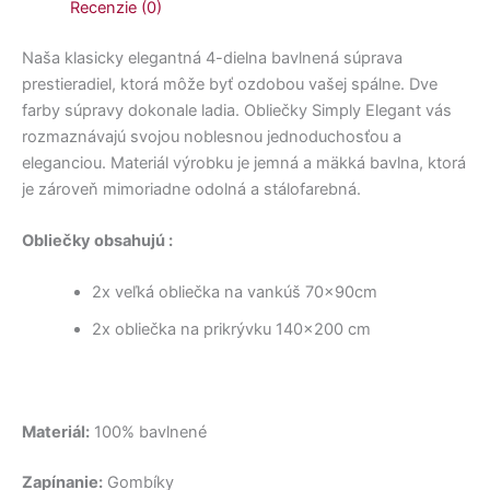
Recenzie (0)
Naša klasicky elegantná 4-dielna bavlnená súprava
prestieradiel, ktorá môže byť ozdobou vašej spálne. Dve
farby súpravy dokonale ladia. Obliečky Simply Elegant vás
rozmaznávajú svojou noblesnou jednoduchosťou a
eleganciou. Materiál výrobku je jemná a mäkká bavlna, ktorá
je zároveň mimoriadne odolná a stálofarebná.
Obliečky obsahujú :
2x veľká obliečka na vankúš 70x90cm
2x obliečka na prikrývku 140×200 cm
Materiál:
100% bavlnené
Zapínanie:
Gombíky