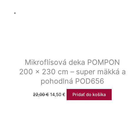
Mikroflísová deka POMPON
200 x 230 cm – super mäkká a
pohodlná POD656
22,00
€
14,50
€
Pridať do košíka