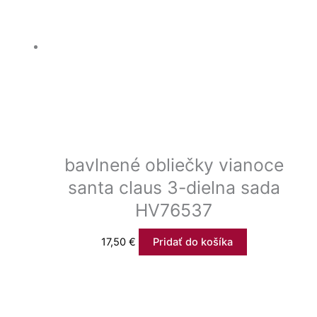
bavlnené obliečky vianoce
santa claus 3-dielna sada
HV76537
17,50
€
Pridať do košíka