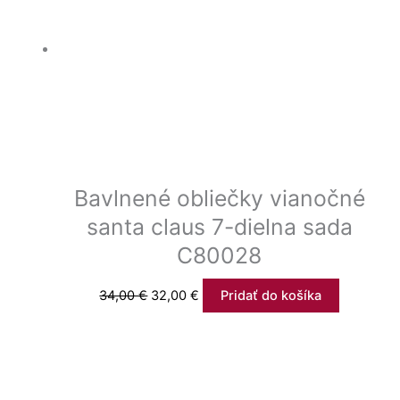
Bavlnené obliečky vianočné
santa claus 7-dielna sada
C80028
34,00
€
32,00
€
Pridať do košíka