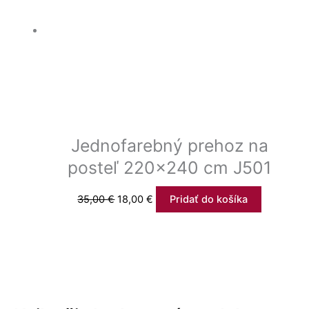
Jednofarebný prehoz na
posteľ 220×240 cm J501
35,00
€
18,00
€
Pridať do košíka