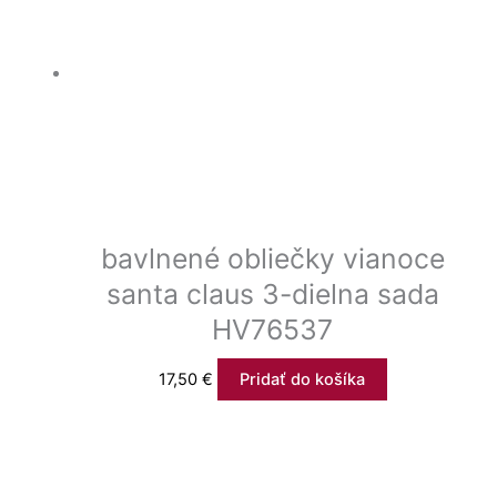
bavlnené obliečky vianoce
santa claus 3-dielna sada
HV76537
17,50
€
Pridať do košíka