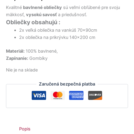
22,00 €.
35,00 €.
14,50 €.
18,00 €.
bola:
je:
Kvalitné
bavlnené obliečky
sú veľmi obľúbené pre svoju
29,00 €.
24,50 €.
mäkkosť,
vysokú savosť
a priedušnosť.
Obliečky obsahujú :
2x veľká obliečka na vankúš 70x90cm
2x obliečka na prikrývku 140×200 cm
Materiál:
100% bavlnené,
Zapínanie:
Gombíky
Nie je na sklade
Zaručená bezpečná platba
Popis