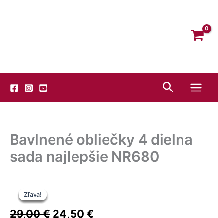
Preskočiť
Facebook
Instagram
YouTube
na
obsah
Hľadať
Bavlnené obliečky 4 dielna
sada najlepšie NR680
Pôvodná
Pôvodná
Aktuálna
Aktuálna
Pôvodná
Aktuálna
Zľava!
Zľava!
Zľava!
Zľava!
Zľava!
cena
cena
cena
cena
cena
cena
bola:
bola:
je:
je:
29,00
€
24,50
€