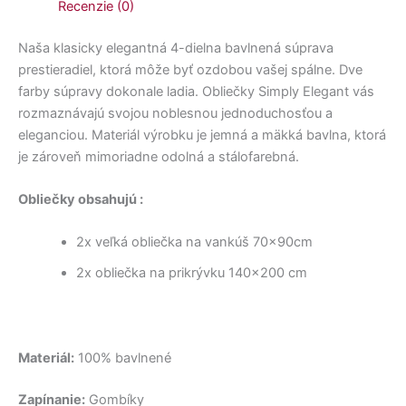
Recenzie (0)
Naša klasicky elegantná 4-dielna bavlnená súprava
prestieradiel, ktorá môže byť ozdobou vašej spálne. Dve
farby súpravy dokonale ladia. Obliečky Simply Elegant vás
rozmaznávajú svojou noblesnou jednoduchosťou a
eleganciou. Materiál výrobku je jemná a mäkká bavlna, ktorá
je zároveň mimoriadne odolná a stálofarebná.
Obliečky obsahujú :
2x veľká obliečka na vankúš 70x90cm
2x obliečka na prikrývku 140×200 cm
Materiál:
100% bavlnené
Zapínanie:
Gombíky