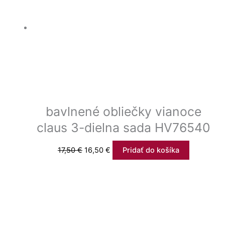
bavlnené obliečky vianoce
claus 3-dielna sada HV76540
17,50
€
16,50
€
Pridať do košíka