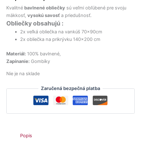
17,50 €.
22,00 €.
15,90 €.
9,12 €.
16,50 €.
14,50 €.
bola:
je:
Kvalitné
bavlnené obliečky
sú veľmi obľúbené pre svoju
29,00 €.
24,50 €.
mäkkosť,
vysokú savosť
a priedušnosť.
Obliečky obsahujú :
2x veľká obliečka na vankúš 70x90cm
2x obliečka na prikrývku 140×200 cm
Materiál:
100% bavlnené,
Zapínanie:
Gombíky
Nie je na sklade
Zaručená bezpečná platba
Popis