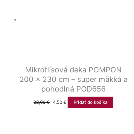
Mikroflísová deka POMPON
200 x 230 cm – super mäkká a
pohodlná POD656
22,00
€
14,50
€
Pridať do košíka