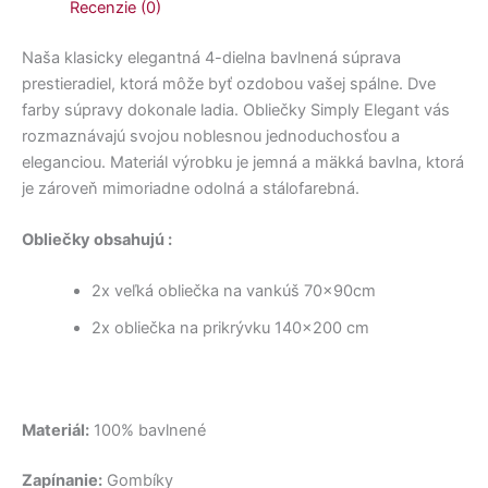
Recenzie (0)
Naša klasicky elegantná 4-dielna bavlnená súprava
prestieradiel, ktorá môže byť ozdobou vašej spálne. Dve
farby súpravy dokonale ladia. Obliečky Simply Elegant vás
rozmaznávajú svojou noblesnou jednoduchosťou a
eleganciou. Materiál výrobku je jemná a mäkká bavlna, ktorá
je zároveň mimoriadne odolná a stálofarebná.
Obliečky obsahujú :
2x veľká obliečka na vankúš 70x90cm
2x obliečka na prikrývku 140×200 cm
Materiál:
100% bavlnené
Zapínanie:
Gombíky