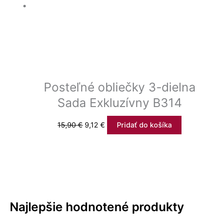
Posteľné obliečky 3-dielna
Sada Exkluzívny B314
15,90
€
9,12
€
Pridať do košíka
Najlepšie hodnotené produkty