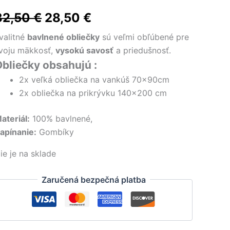
Pôvodná
Aktuálna
32,50
€
28,50
€
cena
cena
valitné
bavlnené obliečky
sú veľmi obľúbené pre
voju mäkkosť,
vysokú savosť
a priedušnosť.
bola:
je:
bliečky obsahujú :
32,50 €.
28,50 €.
2x veľká obliečka na vankúš 70x90cm
2x obliečka na prikrývku 140×200 cm
ateriál:
100% bavlnené,
apínanie:
Gombíky
ie je na sklade
Zaručená bezpečná platba