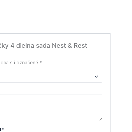
čky 4 dielna sada Nest & Rest
olia sú označené
*
il
*