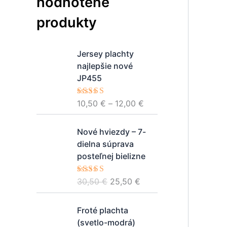
hodnotené
produkty
P
Jersey plachty
r
najlepšie nové
i
JP455
c
e
Hodnotenie
10,50
€
–
12,00
€
r
5.00
z 5
a
P
A
Nové hviezdy – 7-
n
ô
k
dielna súprava
g
v
t
posteľnej bielizne
e
o
u
:
d
á
Hodnotenie
30,50
€
25,50
€
1
n
l
5.00
z 5
0
á
n
P
,
Froté plachta
c
a
r
5
(svetlo-modrá)
e
c