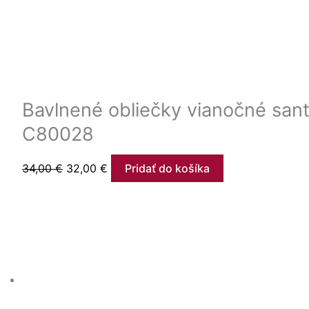
Bavlnené obliečky vianočné sant
C80028
34,00
€
32,00
€
Pridať do košíka