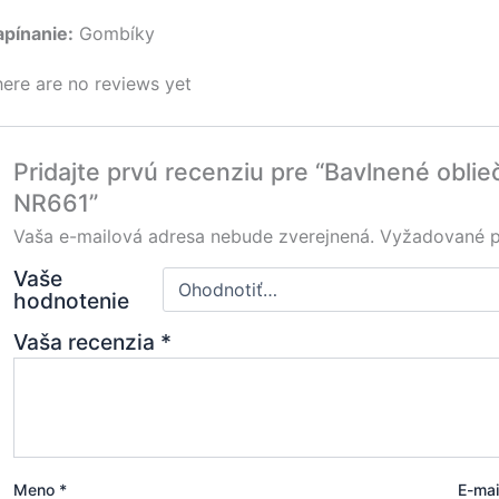
apínanie:
Gombíky
ere are no reviews yet
Pridajte prvú recenziu pre “Bavlnené oblie
NR661”
Vaša e-mailová adresa nebude zverejnená.
Vyžadované p
Vaše
hodnotenie
Vaša recenzia
*
Meno
*
E-ma