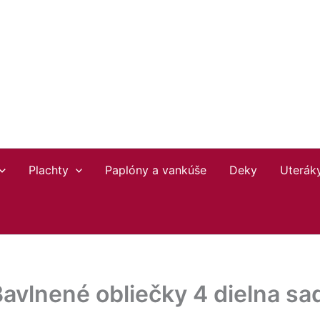
Plachty
Paplóny a vankúše
Deky
Uterák
Bavlnené obliečky 4 dielna s