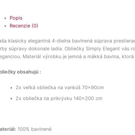
Popis
Recenzie (0)
ša klasicky elegantná 4-dielna bavlnená súprava prestiera
arby súpravy dokonale ladia. Obliečky Simply Elegant vás
eganciou. Materiál výrobku je jemná a mäkká bavlna, ktorá
bliečky obsahujú :
2x veľká obliečka na vankúš 70x90cm
2x obliečka na prikrývku 140×200 cm
teriál:
100% bavlnené