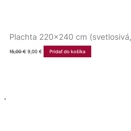
Plachta 220×240 cm (svetlosivá
15,00
€
9,00
€
Pridať do košíka