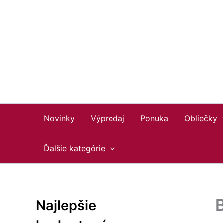
Preskočiť
Facebook
Instagram
YouTube
na
obsah
Novinky
Výpredaj
Ponuka
Obliečky
Ďalšie kategórie
Najlepšie