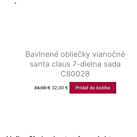
Bavlnené obliečky vianočné
santa claus 7-dielna sada
C80028
34,00
€
32,00
€
Pridať do košíka