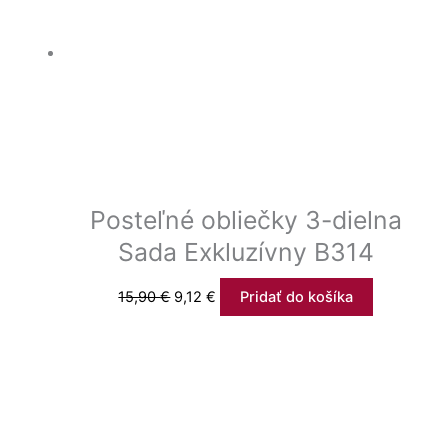
Posteľné obliečky 3-dielna
Sada Exkluzívny B314
15,90
€
9,12
€
Pridať do košíka