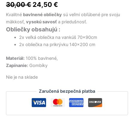
34,00 €.
36,50 €.
15,90 €.
9,12 €.
27,90 €.
32,00 €.
bola:
je:
30,00
€
24,50
€
30,00 €.
24,50 €.
Kvalitné
bavlnené obliečky
sú veľmi obľúbené pre svoju
mäkkosť,
vysokú savosť
a priedušnosť.
Obliečky obsahujú :
2x veľká obliečka na vankúš 70x90cm
2x obliečka na prikrývku 140×200 cm
Materiál:
100% bavlnené,
Zapínanie:
Gombíky
Nie je na sklade
Zaručená bezpečná platba