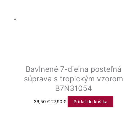
Bavlnené 7-dielna posteľná
súprava s tropickým vzorom
B7N31054
36,50
€
27,90
€
Pridať do košíka