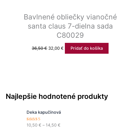
Bavlnené obliečky vianočné
santa claus 7-dielna sada
C80029
36,50
€
32,00
€
Pridať do košíka
Najlepšie hodnotené produkty
P
Deka kapučínová
r
i
10,50
€
–
14,50
€
Hodnoteni
c