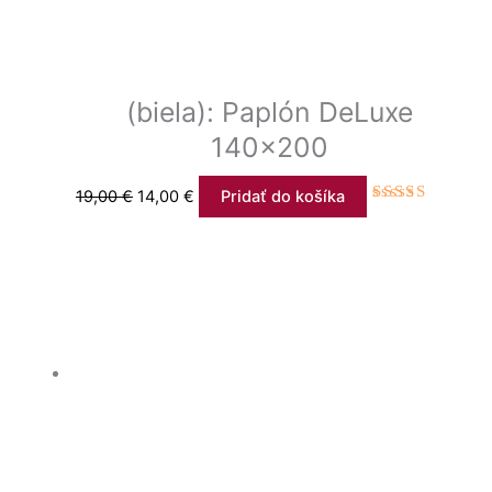
(biela): Paplón DeLuxe
140×200
19,00
€
14,00
€
Pridať do košíka
Hodnotenie
4.00
z 5