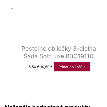
Posteľné obliečky 3-dielna
Sada SoftLuxe B3C19110
15,50
€
10,50
€
Pridať do košíka