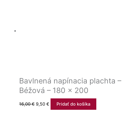
Bavlnená napínacia plachta –
Béžová – 180 x 200
16,00
€
9,50
€
Pridať do košíka