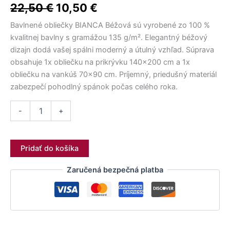
13,00 €.
16,00 €.
19,00 €.
7,50 €.
9,50 €.
17,50 €.
15,50 €.
10,50 €.
15,00 €.
9,50 €.
12,90 €.
10,50 €.
bola:
je:
Béžová
22,50
€
10,50
€
140x200
22,50 €.
10,50 €.
Bavlnené obliečky BIANCA Béžová sú vyrobené zo 100 %
kvalitnej bavlny s gramážou 135 g/m². Elegantný béžový
dizajn dodá vašej spálni moderný a útulný vzhľad. Súprava
obsahuje 1x obliečku na prikrývku 140×200 cm a 1x
obliečku na vankúš 70×90 cm. Príjemný, priedušný materiál
zabezpečí pohodlný spánok počas celého roka.
-
+
Pridať do košíka
Zaručená bezpečná platba