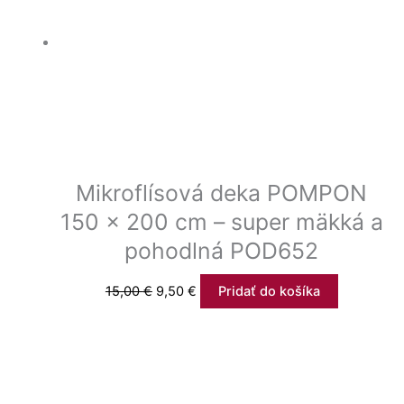
Mikroflísová deka POMPON
150 x 200 cm – super mäkká a
pohodlná POD652
15,00
€
9,50
€
Pridať do košíka