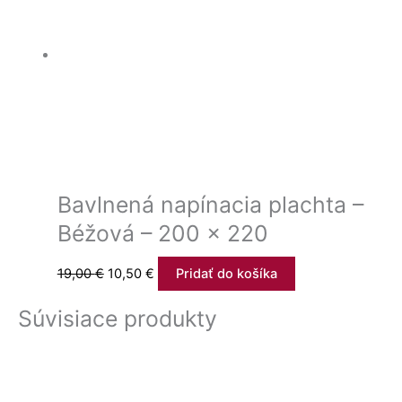
Bavlnená napínacia plachta –
Béžová – 200 x 220
19,00
€
10,50
€
Pridať do košíka
Súvisiace produkty