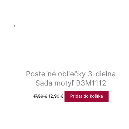
Posteľné obliečky 3-dielna
Sada motýľ B3M1112
17,50
€
12,90
€
Pridať do košíka