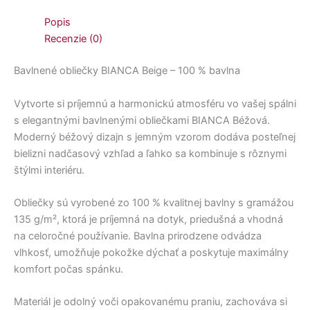
Popis
Recenzie (0)
Bavlnené obliečky BIANCA Beige – 100 % bavlna
Vytvorte si príjemnú a harmonickú atmosféru vo vašej spálni
s elegantnými bavlnenými obliečkami BIANCA Béžová.
Moderný béžový dizajn s jemným vzorom dodáva posteľnej
bielizni nadčasový vzhľad a ľahko sa kombinuje s rôznymi
štýlmi interiéru.
Obliečky sú vyrobené zo 100 % kvalitnej bavlny s gramážou
135 g/m², ktorá je príjemná na dotyk, priedušná a vhodná
na celoročné používanie. Bavlna prirodzene odvádza
vlhkosť, umožňuje pokožke dýchať a poskytuje maximálny
komfort počas spánku.
Materiál je odolný voči opakovanému praniu, zachováva si