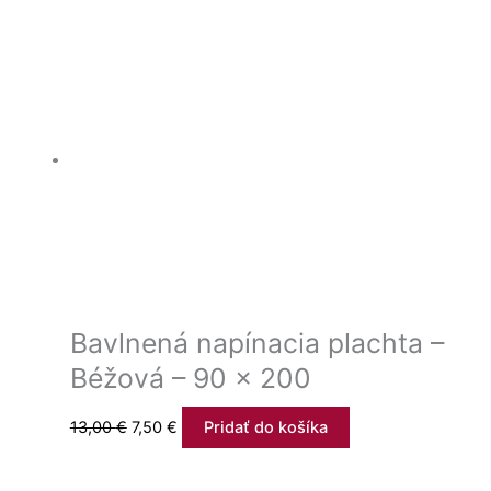
Bavlnená napínacia plachta –
Béžová – 90 x 200
13,00
€
7,50
€
Pridať do košíka