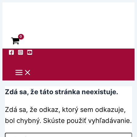
Preskočiť
Facebook
Instagram
YouTube
na
obsah
Hľadať
Zdá sa, že táto stránka neexistuje.
Zdá sa, že odkaz, ktorý sem odkazuje,
bol chybný. Skúste použiť vyhľadávanie.
Vyhľadať: