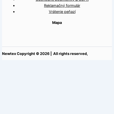
Reklamačný formulár
Vrátenie peňazí
Mapa
Newtex Copyright © 2026 | All rights reserved,
Vážený používateľ, na našich webových stránkach používame
súbory cookies. Kliknutím na "Súhlasím" akceptujete použitie
týchto cookies:
Dokument GDPR
.
Súhlasím
Nesúhlasím
Nastavenie
Close