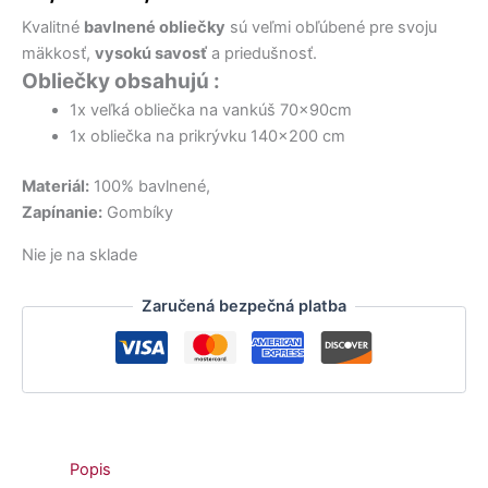
15,90 €.
21,60 €.
13,50 €.
13,90 €.
19,90 €.
12,50 €.
bola:
je:
Kvalitné
bavlnené obliečky
sú veľmi obľúbené pre svoju
18,50 €.
14,50 €.
mäkkosť,
vysokú savosť
a priedušnosť.
Obliečky obsahujú :
1x veľká obliečka na vankúš 70x90cm
1x obliečka na prikrývku 140×200 cm
Materiál:
100% bavlnené,
Zapínanie:
Gombíky
Nie je na sklade
Zaručená bezpečná platba
Popis