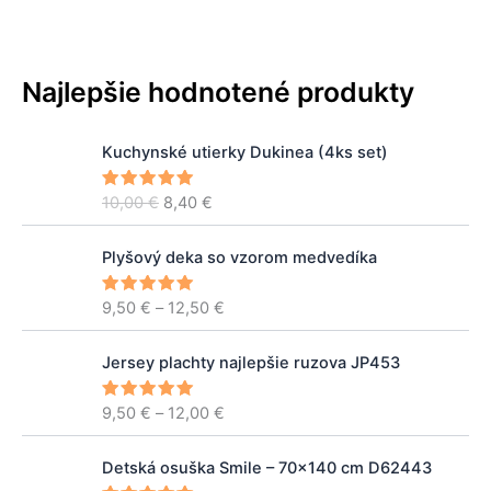
Najlepšie hodnotené produkty
P
A
Kuchynské utierky Dukinea (4ks set)
ô
k
v
t
10,00
€
8,40
€
Hodnoteni
o
u
e
5.00
z 5
d
á
P
n
l
Plyšový deka so vzorom medvedíka
r
á
n
i
c
a
9,50
€
–
12,50
€
Hodnoteni
c
e
5.00
z 5
e
c
e
n
e
P
r
Jersey plachty najlepšie ruzova JP453
a
n
r
a
b
a
i
n
9,50
€
–
12,00
€
Hodnoteni
o
j
c
e
5.00
z 5
g
l
e
e
e
P
A
a
:
r
Detská osuška Smile – 70x140 cm D62443
:
ô
k
:
8
a