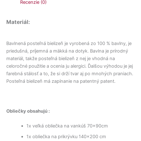
Recenzie (0)
Materiál:
Bavlnená posteľná bielizeň je vyrobená zo 100 % bavlny, je
priedušná, príjemná a mäkká na dotyk. Bavlna je prírodný
materiál, takže posteľná bielizeň z nej je vhodná na
celoročné použitie a ocenia ju alergici. Ďalšou výhodou je jej
farebná stálosť a to, že si drží tvar aj po mnohých praniach.
Posteľná bielizeň má zapínanie na patentný patent.
Obliečky obsahujú :
1x veľká obliečka na vankúš 70x90cm
1x obliečka na prikrývku 140×200 cm