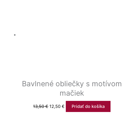
Bavlnené obliečky s motívom
mačiek
13,50
€
12,50
€
Pridať do košíka