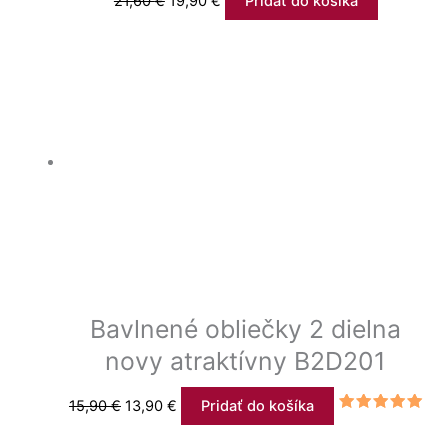
21,60
€
19,90
€
Pridať do košíka
Bavlnené obliečky 2 dielna
novy atraktívny B2D201
15,90
€
13,90
€
Pridať do košíka
Hodnotenie
5.00
z 5