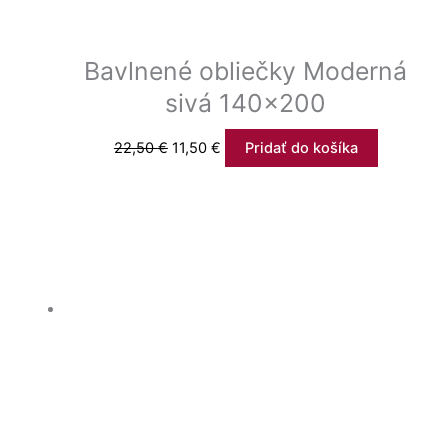
Bavlnené obliečky Moderná
sivá 140×200
22,50
€
11,50
€
Pridať do košíka