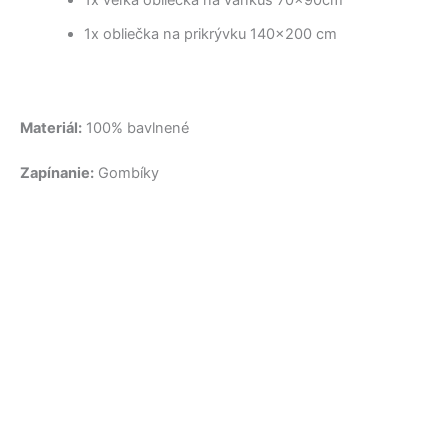
1x veľká obliečka na vankúš 70x90cm
1x obliečka na prikrývku 140×200 cm
Materiál:
100% bavlnené
Zapínanie:
Gombíky