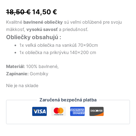
15,90 €.
32,50 €.
22,50 €.
13,90 €.
11,50 €.
19,90 €.
bola:
je:
18,50
€
14,50
€
18,50 €.
14,50 €.
Kvalitné
bavlnené obliečky
sú veľmi obľúbené pre svoju
mäkkosť,
vysokú savosť
a priedušnosť.
Obliečky obsahujú :
1x veľká obliečka na vankúš 70x90cm
1x obliečka na prikrývku 140×200 cm
Materiál:
100% bavlnené,
Zapínanie:
Gombíky
Nie je na sklade
Zaručená bezpečná platba