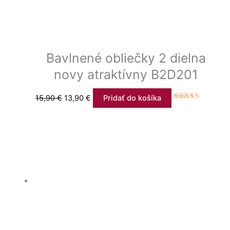
Bavlnené obliečky 2 dielna
novy atraktívny B2D201
15,90
€
13,90
€
Pridať do košíka
Hodnotenie
5.00
z 5