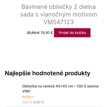
Bavlnené obliečky 2 dielna
sada s vianočným motívom
VM547123
32,50
€
19,90
€
Pridať do košíka
Najlepšie hodnotené produkty
P
A
Obliečka na vankúš 45x45 cm – 100 % bavlna
ô
k
V981
v
t
o
u
7,00
€
4,00
€
Hodnoteni
d
á
e
5.00
z 5