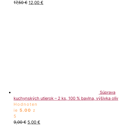
17,50
€
12,00
€
Súprava
kuchynských utierok – 2 ks, 100 % bavlna, výšivka olív
Hodnoten
ie
5.00
z
5
9,00
€
5,00
€