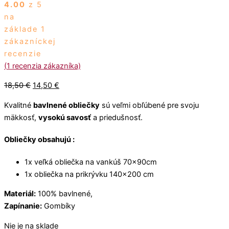
€
.
€
u
€
o
4.00
z 5
.
€
€
.
g
.
u
na
.
.
h
g
základe
1
1
h
zákazníckej
2
1
recenzie
,
2
5
,
(
1
recenzia zákazníka)
0
0
18,50
€
14,50
€
0
€
Kvalitné
bavlnené obliečky
sú veľmi obľúbené pre svoju
€
mäkkosť,
vysokú savosť
a priedušnosť.
Obliečky obsahujú :
1x veľká obliečka na vankúš 70x90cm
1x obliečka na prikrývku 140×200 cm
Materiál:
100% bavlnené,
Zapínanie:
Gombíky
Nie je na sklade