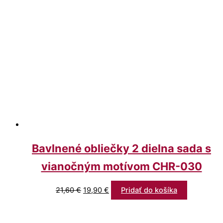
Bavlnené obliečky 2 dielna sada s
vianočným motívom CHR-030
21,60
€
19,90
€
Pridať do košíka