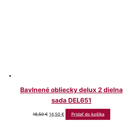
Bavlnené obliecky delux 2 dielna
sada DEL651
18,50
€
14,50
€
Pridať do košíka