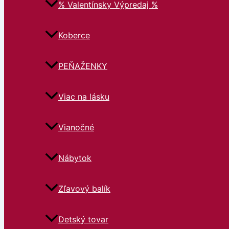
% Valentínsky Výpredaj %
Koberce
PEŇAŽENKY
Viac na lásku
Vianočné
Nábytok
Zľavový balík
Detský tovar