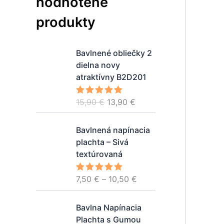
hodnotené
produkty
P
A
Bavlnené obliečky 2
ô
k
dielna novy
v
t
atraktívny B2D201
o
u
d
á
15,90
€
13,90
€
Hodnotenie
n
l
5.00
z 5
á
n
P
Bavlnená napínacia
c
a
r
plachta – Sivá
e
c
i
textúrovaná
n
e
c
a
n
e
7,50
€
–
10,50
€
b
a
Hodnotenie
r
5.00
z 5
o
j
a
P
l
e
Bavlna Napínacia
n
r
a
:
Plachta s Gumou
g