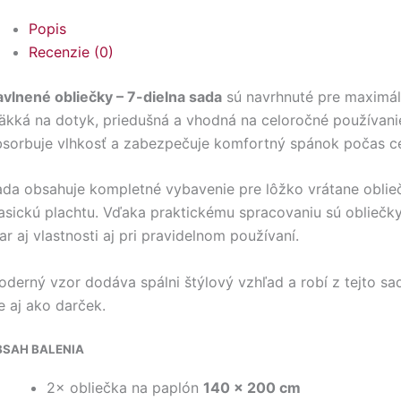
Popis
Recenzie (0)
vlnené obliečky – 7-dielna sada
sú navrhnuté pre maximáln
kká na dotyk, priedušná a vhodná na celoročné používanie
sorbuje vlhkosť a zabezpečuje komfortný spánok počas cel
ada obsahuje kompletné vybavenie pre lôžko vrátane oblie
asickú plachtu. Vďaka praktickému spracovaniu sú obliečk
ar aj vlastnosti aj pri pravidelnom používaní.
derný vzor dodáva spálni štýlový vzhľad a robí z tejto sa
e aj ako darček.
BSAH BALENIA
2× obliečka na paplón
140 × 200 cm