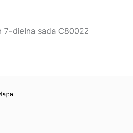
eň 7-dielna sada C80022
Mapa