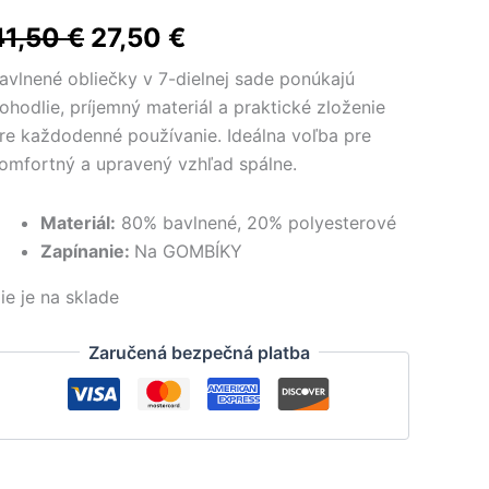
Pôvodná
Aktuálna
41,50
€
27,50
€
cena
cena
avlnené obliečky v 7-dielnej sade ponúkajú
ohodlie, príjemný materiál a praktické zloženie
bola:
je:
re každodenné používanie. Ideálna voľba pre
41,50 €.
27,50 €.
omfortný a upravený vzhľad spálne.
Materiál:
80% bavlnené, 20% polyesterové
Zapínanie:
Na GOMBÍKY
ie je na sklade
Zaručená bezpečná platba