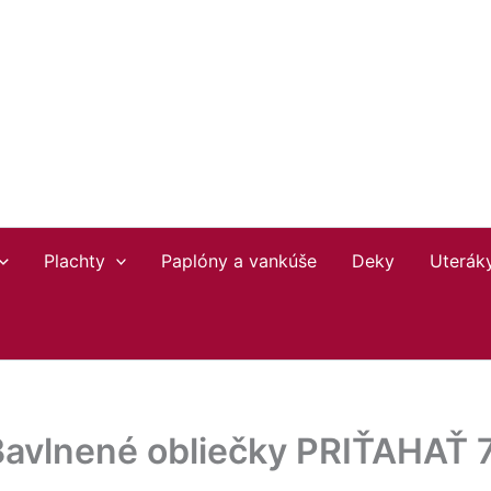
Plachty
Paplóny a vankúše
Deky
Uterák
Bavlnené obliečky PRIŤAHAŤ 7