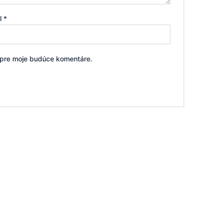
il
*
i pre moje budúce komentáre.