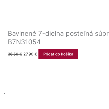
Bavlnené 7-dielna posteľná súp
B7N31054
36,50
€
27,90
€
Pridať do košíka