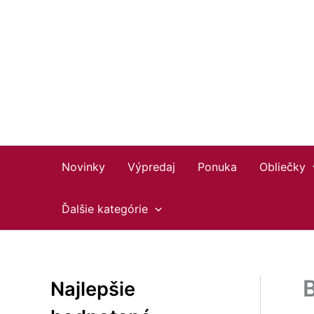
Preskočiť
Facebook
Instagram
YouTube
na
obsah
Novinky
Výpredaj
Ponuka
Obliečky
Ďalšie kategórie
Najlepšie