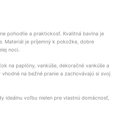
e pohodlie a praktickosť. Kvalitná bavlna je
. Materiál je príjemný k pokožke, dobre
ej noci.
čok na paplóny, vankúše, dekoračné vankúše a
y vhodné na bežné pranie a zachovávajú si svoj
dy ideálnu voľbu nielen pre vlastnú domácnosť,