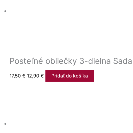
Posteľné obliečky 3-dielna Sad
17,50
€
12,90
€
Pridať do košíka