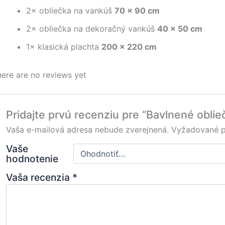
2× obliečka na vankúš
70 × 90 cm
2× obliečka na dekoračný vankúš
40 × 50 cm
1× klasická plachta
200 × 220 cm
ere are no reviews yet
Pridajte prvú recenziu pre “Bavlnené obli
Vaša e-mailová adresa nebude zverejnená.
Vyžadované p
Vaše
hodnotenie
Vaša recenzia
*