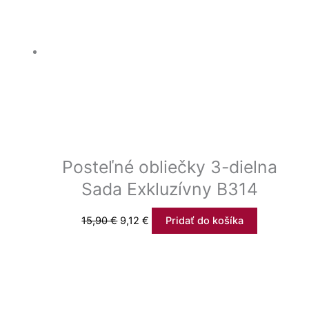
Posteľné obliečky 3-dielna
Sada Exkluzívny B314
15,90
€
9,12
€
Pridať do košíka