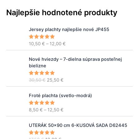
Najlepšie hodnotené produkty
P
Jersey plachty najlepšie nové JP455
r
i
10,50
€
–
12,00
€
Hodnoteni
c
e
5.00
z 5
e
P
A
r
Nové hviezdy – 7-dielna súprava posteľnej
ô
k
a
bielizne
v
t
n
o
u
g
30,50
€
25,50
€
Hodnoteni
d
á
e
5.00
z 5
e
n
l
:
P
á
n
Froté plachta (svetlo-modrá)
1
r
c
a
0
i
e
c
8,50
€
–
12,50
€
Hodnoteni
,
c
e
5.00
z 5
n
e
5
e
a
n
P
A
0
r
UTERÁK 50x90 cm 6-KUSOVÁ SADA D62445
b
a
ô
k
a
o
j
v
t
€
n