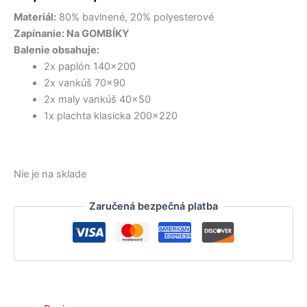
36,50 €.
15,00 €.
15,90 €.
9,12 €.
9,00 €.
32,00 €.
bola:
je:
Materiál:
80% bavlnené, 20% polyesterové
33,50 €.
26,50 €.
Zapínanie: Na GOMBÍKY
Balenie obsahuje:
2x paplón 140×200
2x vankúš 70×90
2x maly vankúš 40×50
1x plachta klasicka 200×220
Nie je na sklade
Zaručená bezpečná platba