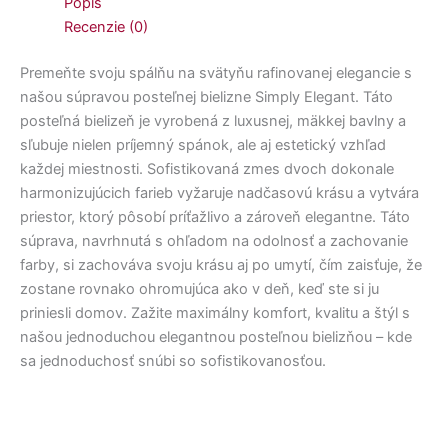
Popis
Recenzie (0)
Premeňte svoju spálňu na svätyňu rafinovanej elegancie s
našou súpravou posteľnej bielizne Simply Elegant. Táto
posteľná bielizeň je vyrobená z luxusnej, mäkkej bavlny a
sľubuje nielen príjemný spánok, ale aj estetický vzhľad
každej miestnosti. Sofistikovaná zmes dvoch dokonale
harmonizujúcich farieb vyžaruje nadčasovú krásu a vytvára
priestor, ktorý pôsobí príťažlivo a zároveň elegantne. Táto
súprava, navrhnutá s ohľadom na odolnosť a zachovanie
farby, si zachováva svoju krásu aj po umytí, čím zaisťuje, že
zostane rovnako ohromujúca ako v deň, keď ste si ju
priniesli domov. Zažite maximálny komfort, kvalitu a štýl s
našou jednoduchou elegantnou posteľnou bielizňou – kde
sa jednoduchosť snúbi so sofistikovanosťou.