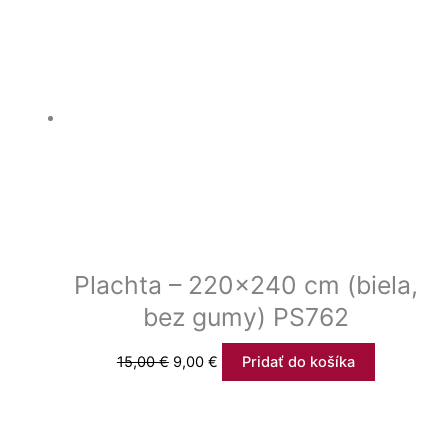
Plachta – 220×240 cm (biela,
bez gumy) PS762
15,00
€
9,00
€
Pridať do košíka