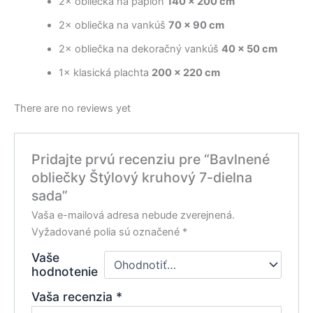
2× obliečka na paplón
140 × 200 cm
2× obliečka na vankúš
70 × 90 cm
2× obliečka na dekoračný vankúš
40 × 50 cm
1× klasická plachta
200 × 220 cm
There are no reviews yet
Pridajte prvú recenziu pre “Bavlnené
obliečky Štýlový kruhový 7-dielna
sada”
Vaša e-mailová adresa nebude zverejnená.
Vyžadované polia sú označené
*
Vaše
hodnotenie
Vaša recenzia
*