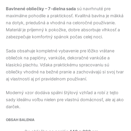
Bavlnené obliečky – 7-dielna sada
sú navrhnuté pre
maximálne pohodlie a praktickosť. Kvalitná bavlna je mäkká
na dotyk, priedušná a vhodná na celoročné používanie.
Materiál je príjemný k pokožke, dobre absorbuje vlhkosť a
zabezpečuje komfortný spánok počas celej noci.
Sada obsahuje kompletné vybavenie pre lôžko vrátane
obliečok na paplóny, vankúše, dekoračné vankúše a
klasickú plachtu. Vďaka praktickému spracovaniu sú
obliečky vhodné na bežné pranie a zachovávajú si svoj tvar
aj vlastnosti aj pri pravidelnom používaní.
Moderný vzor dodáva spálni štýlový vzhľad a robí z tejto
sady ideálnu voľbu nielen pre vlastnú domácnosť, ale aj ako
darček.
OBSAH BALENIA