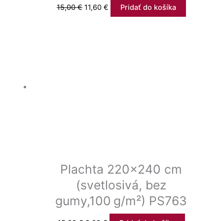
15,00
€
11,60
€
Pridať do košíka
Plachta 220×240 cm
(svetlosivá, bez
gumy,100 g/m²) PS763