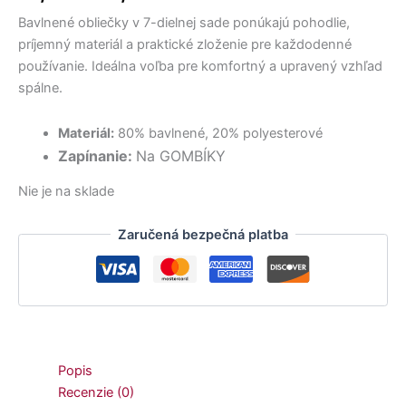
35,00 €.
15,00 €.
15,00 €.
9,00 €.
11,60 €.
18,00 €.
bola:
je:
Bavlnené obliečky v 7-dielnej sade ponúkajú pohodlie,
27,50 €.
25,50 €.
príjemný materiál a praktické zloženie pre každodenné
používanie. Ideálna voľba pre komfortný a upravený vzhľad
spálne.
Materiál:
80% bavlnené, 20% polyesterové
Zapínanie:
Na GOMBÍKY
Nie je na sklade
Zaručená bezpečná platba
Popis
Recenzie (0)