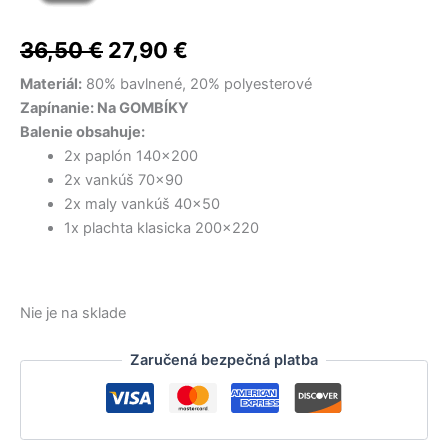
cena
cena
bola:
bola:
je:
je:
48,00 €.
15,00 €.
9,50 €.
28,50 €.
bola:
je:
36,50
€
27,90
€
36,50 €.
27,90 €.
Materiál:
80% bavlnené, 20% polyesterové
Zapínanie: Na GOMBÍKY
Balenie obsahuje:
2x paplón 140×200
2x vankúš 70×90
2x maly vankúš 40×50
1x plachta klasicka 200×220
Nie je na sklade
Zaručená bezpečná platba