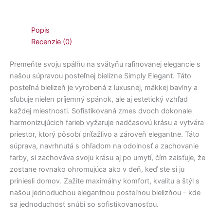
Popis
Recenzie (0)
Premeňte svoju spálňu na svätyňu rafinovanej elegancie s
našou súpravou posteľnej bielizne Simply Elegant. Táto
posteľná bielizeň je vyrobená z luxusnej, mäkkej bavlny a
sľubuje nielen príjemný spánok, ale aj estetický vzhľad
každej miestnosti. Sofistikovaná zmes dvoch dokonale
harmonizujúcich farieb vyžaruje nadčasovú krásu a vytvára
priestor, ktorý pôsobí príťažlivo a zároveň elegantne. Táto
súprava, navrhnutá s ohľadom na odolnosť a zachovanie
farby, si zachováva svoju krásu aj po umytí, čím zaisťuje, že
zostane rovnako ohromujúca ako v deň, keď ste si ju
priniesli domov. Zažite maximálny komfort, kvalitu a štýl s
našou jednoduchou elegantnou posteľnou bielizňou – kde
sa jednoduchosť snúbi so sofistikovanosťou.