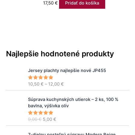
17,50
€
Pridať do košíka
Najlepšie hodnotené produkty
P
Jersey plachty najlepšie nové JP455
r
i
10,50
€
–
12,00
€
Hodnoteni
c
e
5.00
z 5
e
P
A
r
Súprava kuchynských utierok – 2 ks, 100 %
ô
k
a
bavlna, výšivka olív
v
t
n
o
u
g
9,00
€
5,00
€
Hodnoteni
d
á
e
5.00
z 5
e
n
l
:
P
A
á
n
7-dielnu posteľnú súpravu Modern Beige