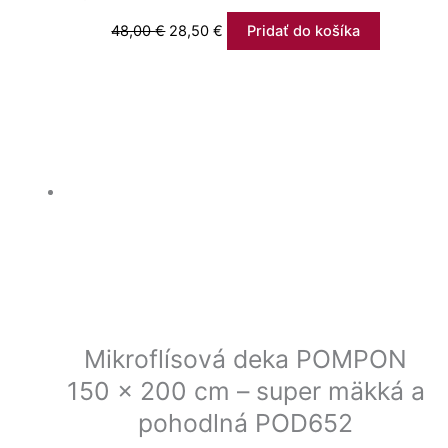
48,00
€
28,50
€
Pridať do košíka
Mikroflísová deka POMPON
150 x 200 cm – super mäkká a
pohodlná POD652