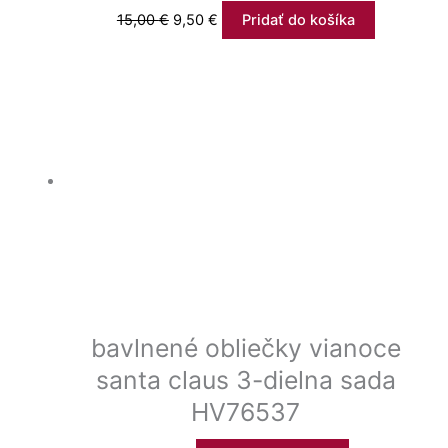
15,00
€
9,50
€
Pridať do košíka
bavlnené obliečky vianoce
santa claus 3-dielna sada
HV76537