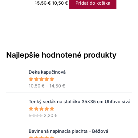
15,50
€
10,50
€
Pridať do košíka
Najlepšie hodnotené produkty
P
Deka kapučínová
r
i
10,50
€
–
14,50
€
Hodnoteni
c
e
5.00
z 5
e
P
A
r
Tenký sedák na stoličku 35×35 cm Uhľovo sivá
ô
k
a
v
t
n
5,00
€
2,20
€
Hodnoteni
o
u
e
5.00
z 5
g
d
á
e
P
n
l
Bavlnená napínacia plachta – Béžová
:
r
á
n