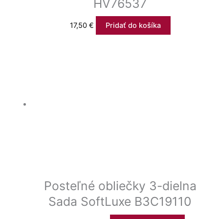
HV76537
17,50
€
Pridať do košíka
Posteľné obliečky 3-dielna
Sada SoftLuxe B3C19110