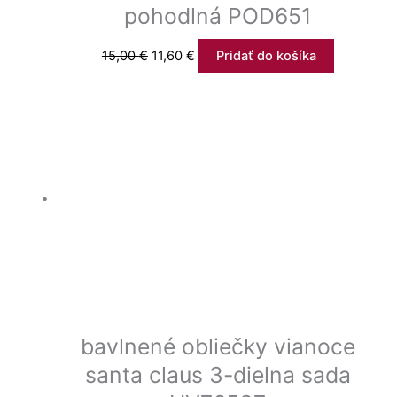
pohodlná POD651
15,00
€
11,60
€
Pridať do košíka
bavlnené obliečky vianoce
santa claus 3-dielna sada