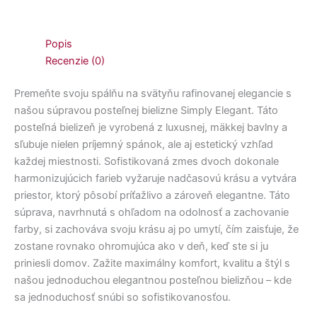
Popis
Recenzie (0)
Premeňte svoju spálňu na svätyňu rafinovanej elegancie s
našou súpravou posteľnej bielizne Simply Elegant. Táto
posteľná bielizeň je vyrobená z luxusnej, mäkkej bavlny a
sľubuje nielen príjemný spánok, ale aj estetický vzhľad
každej miestnosti. Sofistikovaná zmes dvoch dokonale
harmonizujúcich farieb vyžaruje nadčasovú krásu a vytvára
priestor, ktorý pôsobí príťažlivo a zároveň elegantne. Táto
súprava, navrhnutá s ohľadom na odolnosť a zachovanie
farby, si zachováva svoju krásu aj po umytí, čím zaisťuje, že
zostane rovnako ohromujúca ako v deň, keď ste si ju
priniesli domov. Zažite maximálny komfort, kvalitu a štýl s
našou jednoduchou elegantnou posteľnou bielizňou – kde
sa jednoduchosť snúbi so sofistikovanosťou.