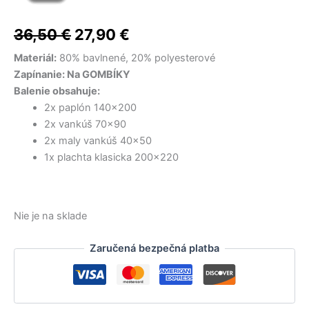
cena
cena
bola:
bola:
je:
je:
15,50 €.
15,00 €.
11,60 €.
10,50 €.
bola:
je:
36,50
€
27,90
€
36,50 €.
27,90 €.
Materiál:
80% bavlnené, 20% polyesterové
Zapínanie: Na GOMBÍKY
Balenie obsahuje:
2x paplón 140×200
2x vankúš 70×90
2x maly vankúš 40×50
1x plachta klasicka 200×220
Nie je na sklade
Zaručená bezpečná platba