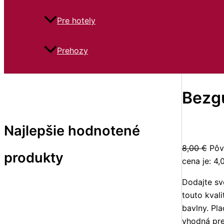
Pre hotely
Prehozy
Bezg
Najlepšie hodnotené
8,00
€
Pôv
produkty
cena je: 4,
Dodajte sv
touto kval
bavlny. Pla
vhodná pr