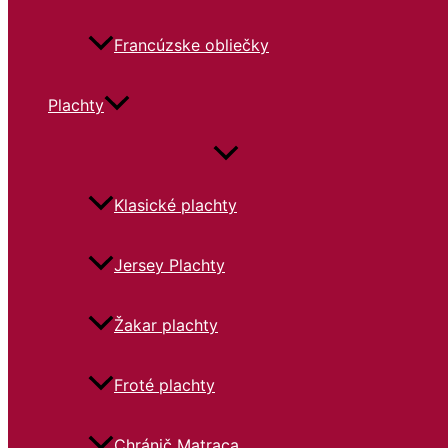
Francúzske obliečky
Plachty
Klasické plachty
Jersey Plachty
Žakar plachty
Froté plachty
Chránič Matraca