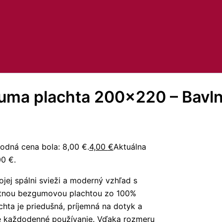
uma plachta 200×220 – Bavl
odná cena bola: 8,00 €.
4,00
€
Aktuálna
00 €.
ojej spálni svieži a moderný vzhľad s
itnou bezgumovou plachtou zo 100%
chta je priedušná, príjemná na dotyk a
e každodenné používanie. Vďaka rozmeru