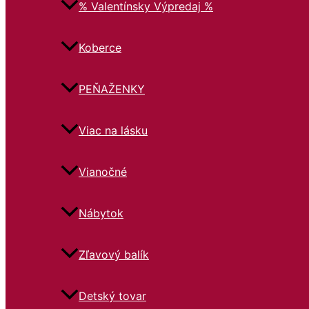
% Valentínsky Výpredaj %
Koberce
PEŇAŽENKY
Viac na lásku
Vianočné
Nábytok
Zľavový balík
Detský tovar