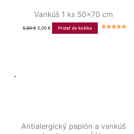
Vankúš 1 ks 50×70 cm
5,80
€
5,00
€
Pridať do košíka
Hodnotenie
5.00
z 5
Antialergický paplón a vankúš