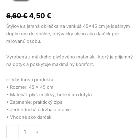
na
cena
cena
bola:
bola:
bola:
je:
je:
je:
vankúš
5,80 €.
32,50 €.
7,50 €.
5,00 €.
21,50 €.
4,50 €.
bola:
je:
zavilost
6,60
€
4,50
€
45x45
6,60 €.
4,50 €.
cm
Štýlová a jemná obliečka na vankúš 45×45 cm je ideálnym
–
doplnkom do spálne, obývačky alebo ako darček pre
so
milovanú osobu.
zipsom,
plyšový
Vyrobená z mäkkého plyšového materiálu, ktorý je príjemný
materiál
na dotyk a poskytuje maximálny komfort.
✅ Vlastnosti produktu:
• Rozmer: 45 x 45 cm
• Materiál: plyš (mäkký, hebký na dotyk)
• Zapínanie: praktický zips
• Jednoduchá údržba a pranie
• Vhodné ako darček
-
+