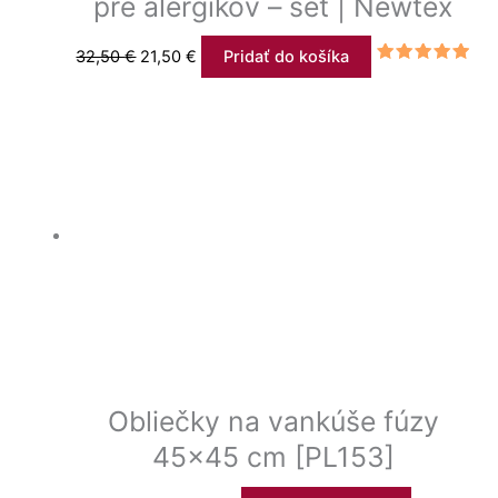
pre alergikov – set | Newtex
32,50
€
21,50
€
Pridať do košíka
Hodnotenie
4.66
z 5
Obliečky na vankúše fúzy
45×45 cm [PL153]