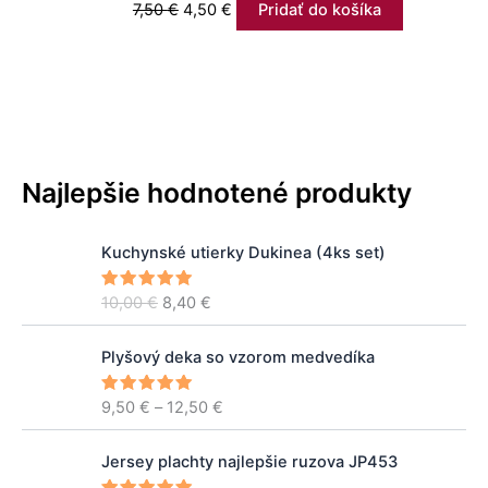
7,50
€
4,50
€
Pridať do košíka
Najlepšie hodnotené produkty
P
A
Kuchynské utierky Dukinea (4ks set)
ô
k
v
t
10,00
€
8,40
€
Hodnoteni
o
u
e
5.00
z 5
d
á
P
n
l
Plyšový deka so vzorom medvedíka
r
á
n
i
c
a
9,50
€
–
12,50
€
Hodnoteni
c
e
5.00
z 5
e
c
e
n
e
P
r
Jersey plachty najlepšie ruzova JP453
a
n
r
a