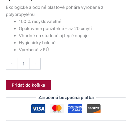
6,90 €.
15,90 €.
6,90 €.
4,90 €.
14,00 €.
4,90 €.
bola:
je:
pohárov
Ekologické a odolné plastové poháre vyrobené z
200
7,00 €.
3,60 €.
ml,
polypropylénu.
opakovane
100 % recyklovateľné
použiteľné
Opakovane použiteľné – až 20 umytí
Vhodné na studené aj teplé nápoje
Hygienicky balené
Vyrobené v EÚ
-
+
Pridať do košíka
Zaručená bezpečná platba