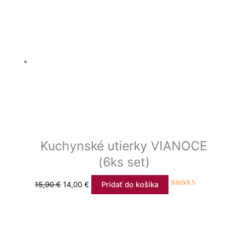
Kuchynské utierky VIANOCE
(6ks set)
15,90
€
14,00
€
Pridať do košíka
Hodnotenie
5.00
z 5