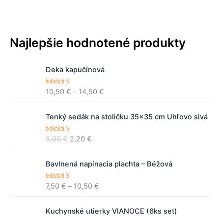
Najlepšie hodnotené produkty
P
Deka kapučínová
r
i
10,50
€
–
14,50
€
Hodnoteni
c
e
5.00
z 5
e
P
A
r
Tenký sedák na stoličku 35×35 cm Uhľovo sivá
ô
k
a
v
t
n
5,00
€
2,20
€
Hodnoteni
o
u
e
5.00
z 5
g
d
á
e
P
n
l
Bavlnená napínacia plachta – Béžová
:
r
á
n
1
i
c
a
7,50
€
–
10,50
€
Hodnoteni
0
c
e
5.00
z 5
e
c
,
e
n
e
P
A
5
r
Kuchynské utierky VIANOCE (6ks set)
a
n
ô
k
0