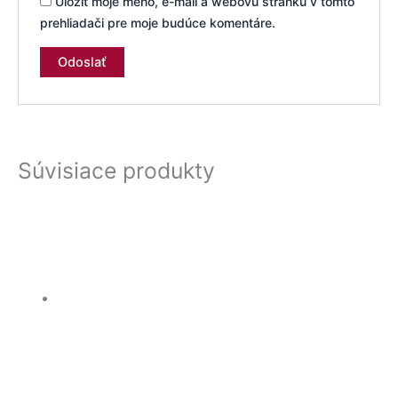
Uložiť moje meno, e-mail a webovú stránku v tomto
prehliadači pre moje budúce komentáre.
Súvisiace produkty