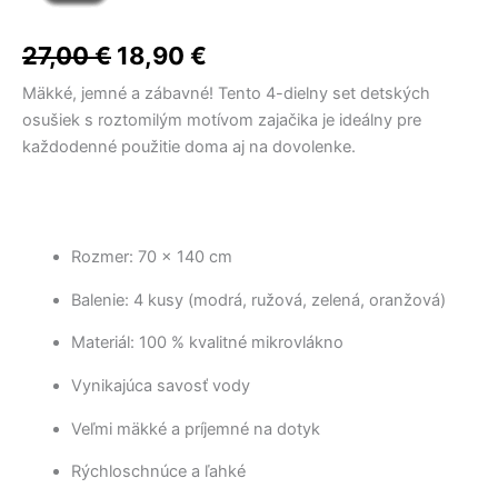
cena
cena
bola:
bola:
je:
je:
3,80 €
má
7,50 €.
12,40 €.
6,00 €.
8,40 €.
through
viacero
bola:
je:
27,00
€
18,90
€
6,60 €
variantov.
27,00 €.
18,90 €.
Mäkké, jemné a zábavné! Tento 4-dielny set detských
Možnosti
osušiek s roztomilým motívom zajačika je ideálny pre
si
každodenné použitie doma aj na dovolenke.
môžete
vybrať
na
stránke
produktu.
Rozmer: 70 × 140 cm
Balenie: 4 kusy (modrá, ružová, zelená, oranžová)
Materiál: 100 % kvalitné mikrovlákno
Vynikajúca savosť vody
Veľmi mäkké a príjemné na dotyk
Rýchloschnúce a ľahké