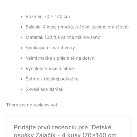
Rozmer: 70 × 140 cm
Balenie: 4 kusy (modrá, ružová, zelená, oranžová)
Materiál: 100 % kvalitné mikrovlákno
Vynikajúca savosť vody
Veľmi mäkké a príjemné na dotyk
Rýchloschnúce a ľahké
Šetrné k detskej pokožke
Skvelé ako darček
There are no reviews yet
Pridajte prvú recenziu pre “Detské
osušky Zajačik – 4 kusy (70×140 cm,