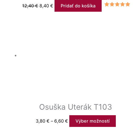
12,40
€
8,40
€
Pridať do košíka
Hodnotenie
5.00
z 5
Osuška Uterák T103
3,80
€
–
6,60
€
Výber možností