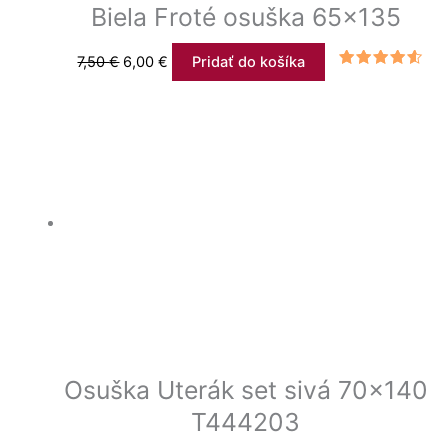
Biela Froté osuška 65×135
7,50
€
6,00
€
Pridať do košíka
Hodnotenie
4.33
z 5
Osuška Uterák set sivá 70×140
T444203