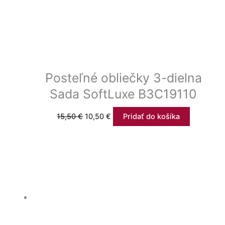
Posteľné obliečky 3-dielna
Sada SoftLuxe B3C19110
15,50
€
10,50
€
Pridať do košíka