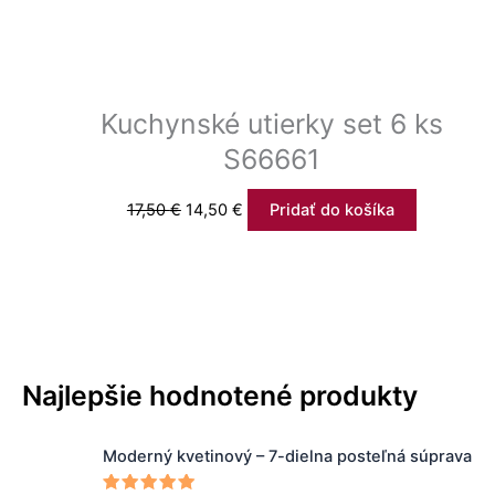
Kuchynské utierky set 6 ks
S66661
17,50
€
14,50
€
Pridať do košíka
Najlepšie hodnotené produkty
P
A
Moderný kvetinový – 7-dielna posteľná súprava
ô
k
v
t