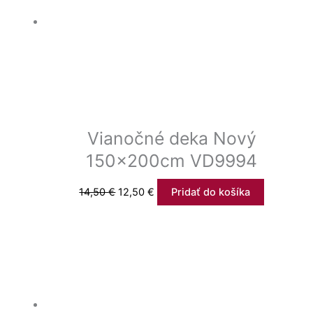
Vianočné deka Nový
150x200cm VD9994
14,50
€
12,50
€
Pridať do košíka