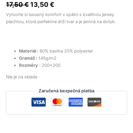
17,50 €.
14,50 €.
15,50 €.
14,50 €.
12,50 €.
10,50 €.
bola:
je:
17,50
€
13,50
€
17,50 €.
13,50 €.
Vytvorte si luxusný komfort v spálni s kvalitnou jersey
plachtou, ktorá perfektne drží tvar a je jemná na dotyk.
Materiál :
80% bavlna 20% polyester
Gramáž :
145g/m2
Rozměry
: 200×200
Nie je na sklade
Zaručená bezpečná platba