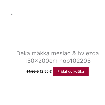
Deka mäkká mesiac & hviezda
150x200cm hop102205
14,50
€
12,50
€
Pridať do košíka