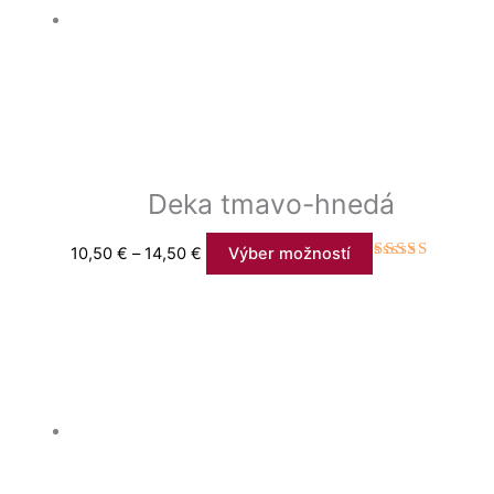
Deka tmavo-hnedá
10,50
€
–
14,50
€
Výber možností
Hodnotenie
5.00
z 5