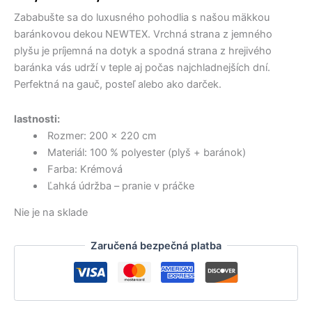
14,50 €.
12,50 €.
through
6,50 €.
12,50 €.
viacero
viacero
bola:
je:
Zababušte sa do luxusného pohodlia s našou mäkkou
14,50 €
variantov.
variantov.
42,00 €.
32,00 €.
baránkovou dekou NEWTEX. Vrchná strana z jemného
Možnosti
Možnosti
plyšu je príjemná na dotyk a spodná strana z hrejivého
si
si
baránka vás udrží v teple aj počas najchladnejších dní.
môžete
môžete
Perfektná na gauč, posteľ alebo ako darček.
vybrať
vybrať
na
na
stránke
stránke
lastnosti:
produktu.
produktu.
Rozmer: 200 × 220 cm
Materiál: 100 % polyester (plyš + baránok)
Farba: Krémová
Ľahká údržba – pranie v práčke
Nie je na sklade
Zaručená bezpečná platba