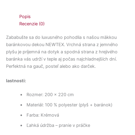
Popis
Recenzie (0)
Zababušte sa do luxusného pohodlia s našou mäkkou
baránkovou dekou NEWTEX. Vrchná strana z jemného
plyšu je príjemná na dotyk a spodná strana z hrejivého
baránka vás udrží v teple aj počas najchladnejších dní.
Perfektná na gauč, posteľ alebo ako darček.
lastnosti:
Rozmer: 200 × 220 cm
Materiál: 100 % polyester (plyš + baránok)
Farba: Krémová
Ľahká údržba – pranie v práčke