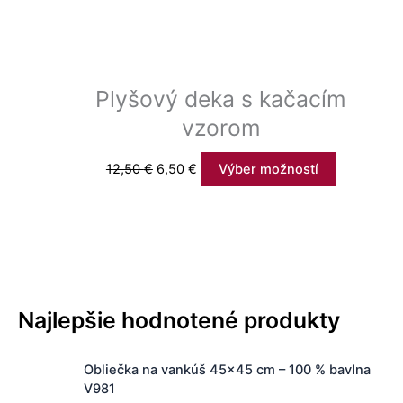
Plyšový deka s kačacím
vzorom
12,50
€
6,50
€
Výber možností
Najlepšie hodnotené produkty
P
A
Obliečka na vankúš 45x45 cm – 100 % bavlna
ô
k
V981
v
t