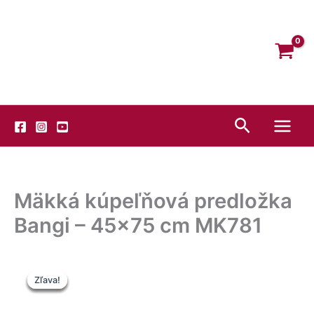
Preskočiť
Facebook
Instagram
YouTube
na
obsah
Hľadať
Mäkká kúpeľňová predložka
Bangi – 45×75 cm MK781
Pôvodná
Aktuálna
Price
Tento
Pôvodná
Aktuálna
Zľava!
Zľava!
Zľava!
Zľava!
Zľava!
cena
cena
range:
produkt
cena
cena
bola:
je:
3,80 €
má