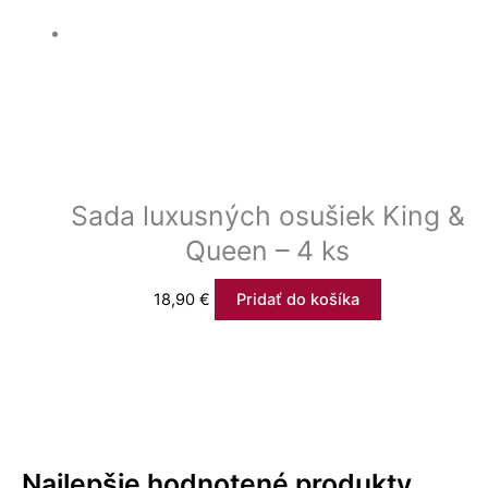
Sada luxusných osušiek King &
Queen – 4 ks
18,90
€
Pridať do košíka
Najlepšie hodnotené produkty