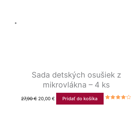
Sada detských osušiek z
mikrovlákna – 4 ks
27,90
€
20,00
€
Pridať do košíka
Hodnotenie
4.00
z 5