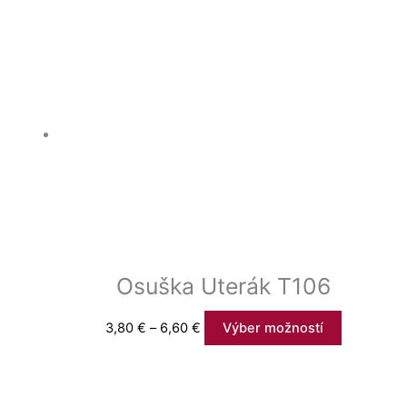
Osuška Uterák T106
3,80
€
–
6,60
€
Výber možností