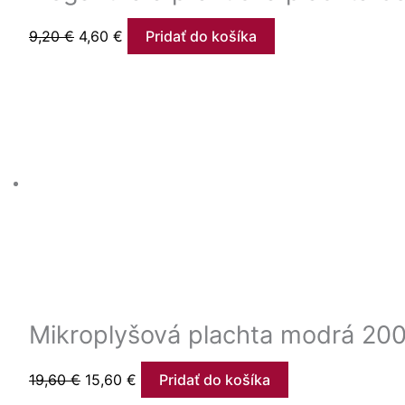
9,20
€
4,60
€
Pridať do košíka
Mikroplyšová plachta modrá 2
19,60
€
15,60
€
Pridať do košíka