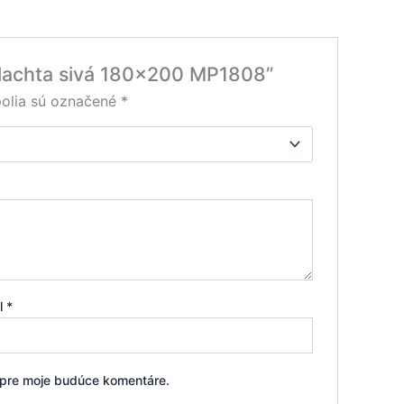
 plachta sivá 180×200 MP1808”
olia sú označené
*
il
*
i pre moje budúce komentáre.