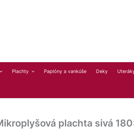
Plachty
Paplóny a vankúše
Deky
Uterák
Mikroplyšová plachta sivá 1