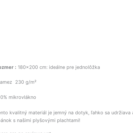
ozmer :
180×200 cm: ideálne pre jednolôžka
ramez 230 g/m²
00% mikrovlákno
nto kvalitný materiál je jemný na dotyk, ľahko sa udržiava 
ánok s našimi plyšovými plachtami!