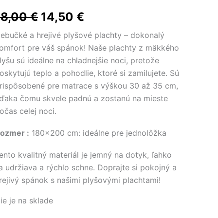
Pôvodná
Aktuálna
18,00
€
14,50
€
cena
cena
ebučké a hrejivé plyšové plachty – dokonalý
omfort pre váš spánok! Naše plachty z mäkkého
bola:
je:
lyšu sú ideálne na chladnejšie noci, pretože
18,00 €.
14,50 €.
oskytujú teplo a pohodlie, ktoré si zamilujete. Sú
rispôsobené pre matrace s výškou 30 až 35 cm,
ďaka čomu skvele padnú a zostanú na mieste
očas celej noci.
ozmer :
180×200 cm: ideálne pre jednolôžka
ento kvalitný materiál je jemný na dotyk, ľahko
a udržiava a rýchlo schne. Doprajte si pokojný a
rejivý spánok s našimi plyšovými plachtami!
ie je na sklade