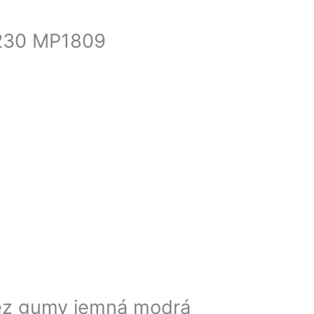
×230 MP1809
bez gumy jemná modrá