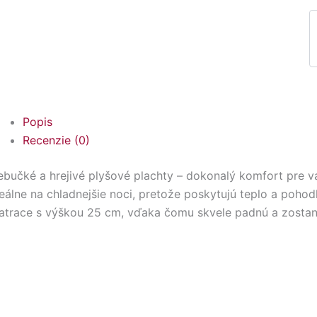
Popis
Recenzie (0)
bučké a hrejivé plyšové plachty – dokonalý komfort pre 
eálne na chladnejšie noci, pretože poskytujú teplo a pohodl
atrace s výškou 25 cm, vďaka čomu skvele padnú a zostanú