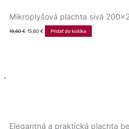
Mikroplyšová plachta sivá 200
19,60
€
15,60
€
Pridať do košíka
Elegantná a praktická plachta 