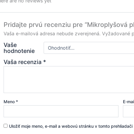
ere are no reviews yet
Pridajte prvú recenziu pre “Mikroplyšová
Vaša e-mailová adresa nebude zverejnená.
Vyžadované p
Vaše
hodnotenie
Vaša recenzia
*
Meno
*
E-ma
Uložiť moje meno, e-mail a webovú stránku v tomto prehliadač