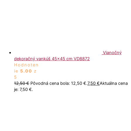
Vianočný
dekoračný vankúš 45x45 cm VD8872
Hodnoten
ie
5.00
z
5
12,50
€
Pôvodná cena bola: 12,50 €.
7,50
€
Aktuálna cena
je: 7,50 €.