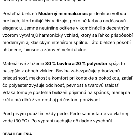
Posteľná bielizeň
Moderný minimalizmus
je ideálnou voľbou
pre tých, ktorí milujú čistý dizajn, pokojné farby a nadčasovú
eleganciu. Jemné neutrálne odtiene v kombinácii s decentným
vzorom vytvárajú harmonický vzhľad, ktorý sa ľahko prispôsobí
moderným aj klasickým interiérom spálne. Táto bielizeň pôsobí
uhladene, luxusne a zároveň veľmi útulne.
Materiálové zloženie
80 % bavlna a 20 % polyester
spája to
najlepšie z oboch vlákien. Bavlna zabezpečuje prirodzenú
priedušnosť, mäkkosť a komfort pri kontakte s pokožkou, zatiaľ
čo polyester zvyšuje odolnosť, pevnosť a tvarovú stálosť.
Vďaka tomu je posteľná bielizeň príjemná na spánok, menej sa
krčí a má dlhú životnosť aj pri častom používaní.
Pred prvým použitím vždy perte. Perte samostatne vo vlažnej
vode (30 °C). Po vypraní nechajte dôkladne vyschnúť.
OBSAH BALENIA