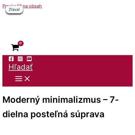
Preskočiť na obsah
Zľava!
Zľava!
Zľava!
Zľava!
Zľava!
Zľava!
Zľava!
Hľadať
Moderný minimalizmus – 7-
dielna posteľná súprava