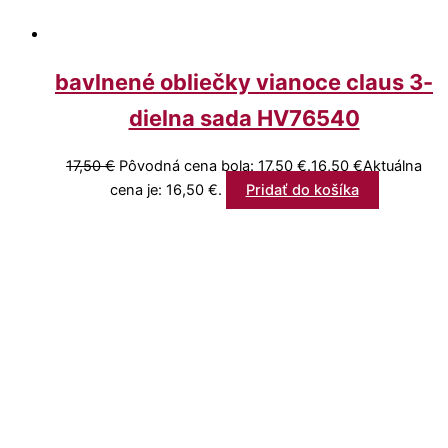
bavlnené obliečky vianoce claus 3-
dielna sada HV76540
17,50
€
Pôvodná cena bola: 17,50 €.
16,50
€
Aktuálna
cena je: 16,50 €.
Pridať do košíka