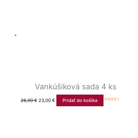
Vankúšiková sada 4 ks
26,90
€
23,00
€
Pridať do košíka
Hodnotenie
4.71
z 5