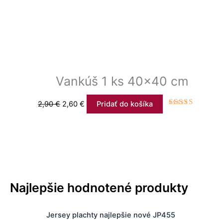
Vankúš 1 ks 40×40 cm
2,90
€
2,60
€
Pridať do košíka
Hodnotenie
4.00
z 5
Najlepšie hodnotené produkty
P
Jersey plachty najlepšie nové JP455
r