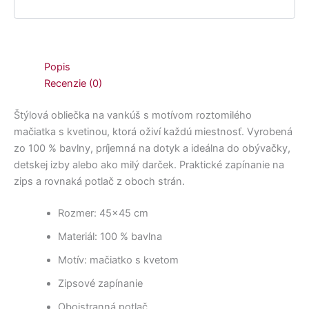
Popis
Recenzie (0)
Štýlová obliečka na vankúš s motívom roztomilého
mačiatka s kvetinou, ktorá oživí každú miestnosť. Vyrobená
zo 100 % bavlny, príjemná na dotyk a ideálna do obývačky,
detskej izby alebo ako milý darček. Praktické zapínanie na
zips a rovnaká potlač z oboch strán.
Rozmer: 45×45 cm
Materiál: 100 % bavlna
Motív: mačiatko s kvetom
Zipsové zapínanie
Obojstranná potlač