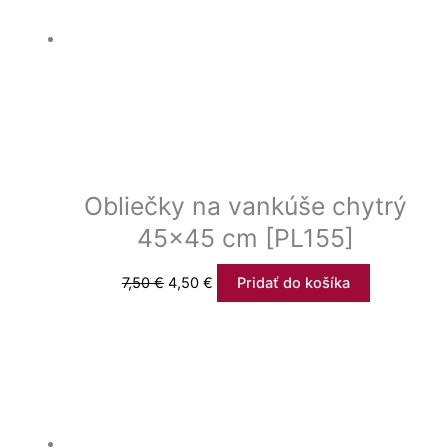
Obliečky na vankúše chytrý
45×45 cm [PL155]
7,50
€
4,50
€
Pridať do košíka