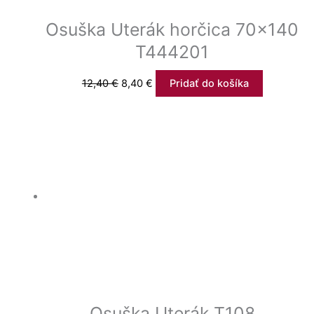
Osuška Uterák horčica 70×140
T444201
12,40
€
8,40
€
Pridať do košíka
Osuška Uterák T108