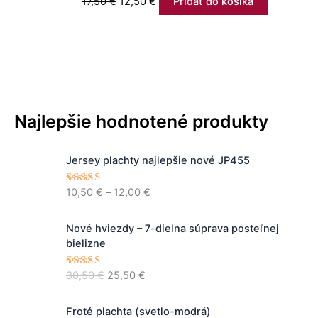
17,50
€
12,50
€
Pridať do košíka
Najlepšie hodnotené produkty
P
Jersey plachty najlepšie nové JP455
r
i
10,50
€
–
12,00
€
Hodnoteni
c
e
5.00
z 5
e
P
A
r
Nové hviezdy – 7-dielna súprava posteľnej
ô
k
a
bielizne
v
t
n
o
u
g
30,50
€
25,50
€
Hodnoteni
d
á
e
5.00
z 5
e
n
l
:
P
á
n
Froté plachta (svetlo-modrá)
1