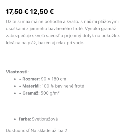
17,50 €.
12,40 €.
through
8,40 €.
12,50 €.
viacero
bola:
je:
cm
6,60 €
variantov.
Svetloružová
17,50
€
12,50
€
17,50 €.
12,50 €.
PT2124
Možnosti
Užite si maximálne pohodlie a kvalitu s našimi plážovými
si
osuškami z jemného bavlneného froté. Vysoká gramáž
môžete
zabezpečuje skvelú savosť a príjemný dotyk na pokožke.
vybrať
Ideálna na pláž, bazén aj relax pri vode.
na
stránke
produktu.
Vlastnosti:
•
Rozmer:
90 × 180 cm
•
Materiál:
100 % bavlnené froté
•
Gramáž:
500 g/m²
farba:
Svetloružová
Dostupnosť
Na sklade už iba 2