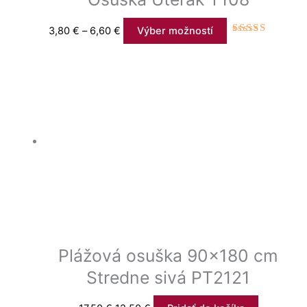
3,80
€
–
6,60
€
Výber možností
Hodnotenie
5.00
z 5
Plážová osuška 90×180 cm
Stredne sivá PT2121