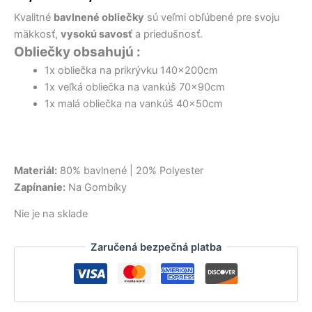
36,50 €.
15,00 €.
11,60 €.
32,00 €.
bola:
je:
Kvalitné
bavlnené obliečky
sú veľmi obľúbené pre svoju
17,50 €.
12,90 €.
mäkkosť,
vysokú savosť
a priedušnosť.
Obliečky obsahujú :
1x obliečka na prikrývku 140x200cm
1x veľká obliečka na vankúš 70x90cm
1x malá obliečka na vankúš 40x50cm
Materiál:
80% bavlnené | 20% Polyester
Zapínanie:
Na Gombíky
Nie je na sklade
Zaručená bezpečná platba