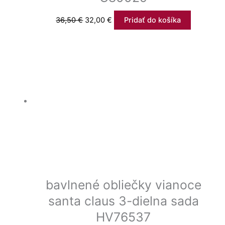
36,50
€
32,00
€
Pridať do košíka
bavlnené obliečky vianoce
santa claus 3-dielna sada
HV76537