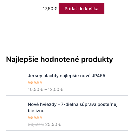
17,50
€
Pridať do košíka
Najlepšie hodnotené produkty
P
Jersey plachty najlepšie nové JP455
r
i
10,50
€
–
12,00
€
Hodnoteni
c
e
5.00
z 5
e
P
A
r
Nové hviezdy – 7-dielna súprava posteľnej
ô
k
a
bielizne
v
t
n
o
u
g
30,50
€
25,50
€
Hodnoteni
d
á
e
5.00
z 5
e
n
l