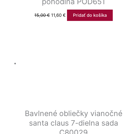
pohodlná POD651
15,00
€
11,60
€
Pridať do košíka
Bavlnené obliečky vianočné
santa claus 7-dielna sada
C80029