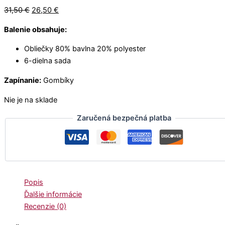
€
.
o
u
€
€
31,50
€
26,50
€
€
.
€
u
g
.
.
.
.
g
h
Balenie obsahuje:
h
1
1
2
Obliečky 80% bavlna 20% polyester
2
,
6-dielna sada
,
5
0
0
Zapínanie:
Gombíky
0
€
Nie je na sklade
€
Zaručená bezpečná platba
Popis
Ďalšie informácie
Recenzie (0)