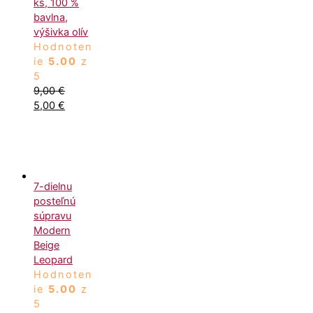
ks, 100 %
bavlna,
výšivka olív
Hodnoten
ie
5.00
z
5
9,00
€
5,00
€
7-dielnu
posteľnú
súpravu
Modern
Beige
Leopard
Hodnoten
ie
5.00
z
5