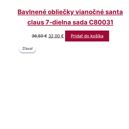
Bavlnené obliečky vianočné santa
claus 7-dielna sada C80031
36,50
€
32,00
€
Pridať do košíka
Pôvodná
Aktuálna
Zľava!
Zľava!
cena
cena
bola:
je:
17,50 €.
12,90 €.