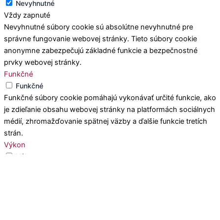
Nevyhnutné
Vždy zapnuté
Nevyhnutné súbory cookie sú absolútne nevyhnutné pre
správne fungovanie webovej stránky. Tieto súbory cookie
anonymne zabezpečujú základné funkcie a bezpečnostné
prvky webovej stránky.
Funkčné
Funkčné
Funkčné súbory cookie pomáhajú vykonávať určité funkcie, ako
je zdieľanie obsahu webovej stránky na platformách sociálnych
médií, zhromažďovanie spätnej väzby a ďalšie funkcie tretích
strán.
Výkon
Výkon
Výkonnostné súbory cookie sa používajú na pochopenie a
analýzu kľúčových indexov výkonnosti webovej stránky, čo
pomáha pri poskytovaní lepšej používateľskej skúsenosti pre
návštevníkov.
Analytika