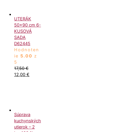
UTERÁK
50x90 cm 6-
KUSOVÁ
SADA
D62445
Hodnoten
ie
5.00
z
5
17,50
€
12,00
€
Súprava
kuchynských
utierok – 2