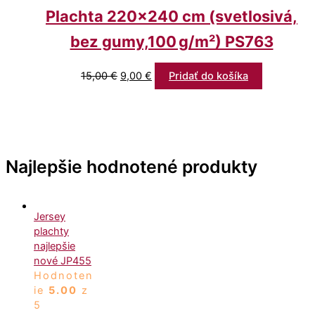
Plachta 220×240 cm (svetlosivá,
bez gumy,100 g/m²) PS763
15,00
€
9,00
€
Pridať do košíka
Najlepšie hodnotené produkty
Jersey
plachty
najlepšie
nové JP455
Hodnoten
ie
5.00
z
5