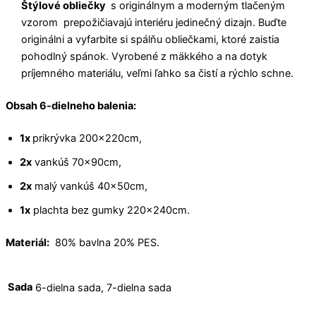
Štýlové obliečky
s originálnym a moderným tlačeným
vzorom prepožičiavajú interiéru jedinečný dizajn. Buďte
originálni a vyfarbite si spálňu obliečkami, ktoré zaistia
pohodlný spánok. Vyrobené z mäkkého a na dotyk
príjemného materiálu, veľmi ľahko sa čistí a rýchlo schne.
Obsah 6-dielneho balenia:
1x
prikrývka 200x220cm,
2x
vankúš 70x90cm,
2x
malý vankúš 40x50cm,
1x
plachta bez gumky 220x240cm.
Materiál:
80% bavlna 20% PES.
Sada
6-dielna sada, 7-dielna sada