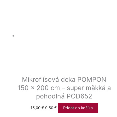
Mikroflísová deka POMPON
150 x 200 cm – super mäkká a
pohodlná POD652
15,00
€
9,50
€
Pridať do košíka