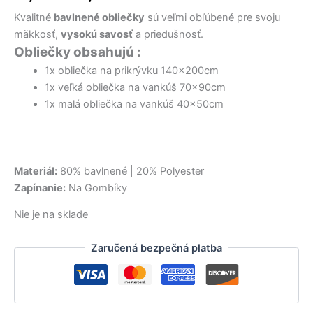
17,50 €.
15,50 €.
15,00 €.
9,50 €.
12,90 €.
10,50 €.
bola:
je:
Kvalitné
bavlnené obliečky
sú veľmi obľúbené pre svoju
11,60 €.
10,60 €.
mäkkosť,
vysokú savosť
a priedušnosť.
Obliečky obsahujú :
1x obliečka na prikrývku 140x200cm
1x veľká obliečka na vankúš 70x90cm
1x malá obliečka na vankúš 40x50cm
Materiál:
80% bavlnené | 20% Polyester
Zapínanie:
Na Gombíky
Nie je na sklade
Zaručená bezpečná platba