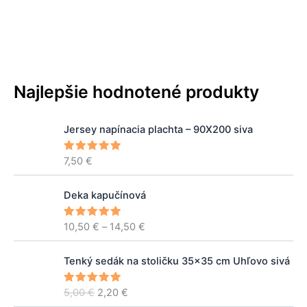
Najlepšie hodnotené produkty
Jersey napínacia plachta – 90X200 siva
7,50
€
Hodnoteni
e
5.00
z 5
P
Deka kapučínová
r
i
10,50
€
–
14,50
€
Hodnoteni
c
e
5.00
z 5
e
P
A
r
Tenký sedák na stoličku 35×35 cm Uhľovo sivá
ô
k
a
v
t
n
5,00
€
2,20
€
Hodnoteni
o
u
e
5.00
z 5
g