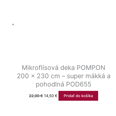
Mikroflísová deka POMPON
200 x 230 cm – super mäkká a
pohodlná POD655
22,00
€
14,50
€
Pridať do košíka