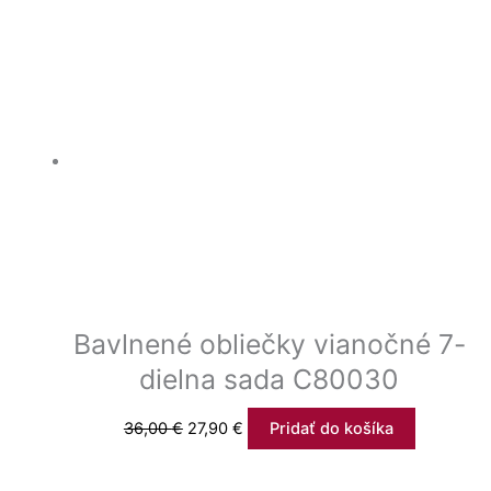
Bavlnené obliečky vianočné 7-
dielna sada C80030
36,00
€
27,90
€
Pridať do košíka