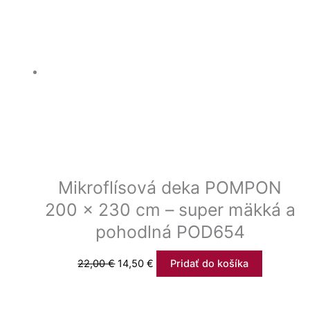
Mikroflísová deka POMPON
200 x 230 cm – super mäkká a
pohodlná POD654
22,00
€
14,50
€
Pridať do košíka