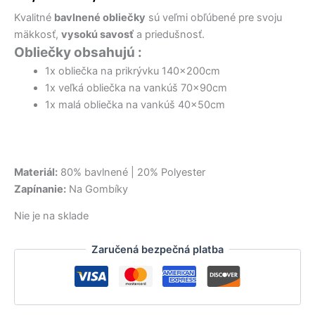
22,00 €.
22,00 €.
36,00 €.
27,90 €.
14,50 €.
14,50 €.
bola:
je:
Kvalitné
bavlnené obliečky
sú veľmi obľúbené pre svoju
12,50 €.
10,50 €.
mäkkosť,
vysokú savosť
a priedušnosť.
Obliečky obsahujú :
1x obliečka na prikrývku 140x200cm
1x veľká obliečka na vankúš 70x90cm
1x malá obliečka na vankúš 40x50cm
Materiál:
80% bavlnené | 20% Polyester
Zapínanie:
Na Gombíky
Nie je na sklade
Zaručená bezpečná platba