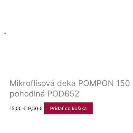
Mikroflísová deka POMPON 150 
pohodlná POD652
15,00
€
9,50
€
Pridať do košíka