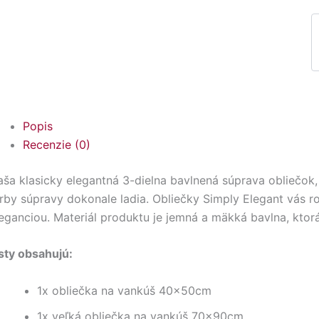
Popis
Recenzie (0)
ša klasicky elegantná 3-dielna bavlnená súprava obliečok
arby súpravy dokonale ladia. Obliečky Simply Elegant vás
eganciou. Materiál produktu je jemná a mäkká bavlna, ktor
isty obsahujú:
1x obliečka na vankúš 40x50cm
1x veľká obliečka na vankúš 70x90cm