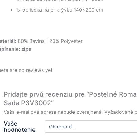
1x obliečka na prikrývku 140×200 cm
teriál:
80% Bavlna | 20% Polyester
apínanie:
zips
ere are no reviews yet
Pridajte prvú recenziu pre “Posteľné Roman
Sada P3V3002”
Vaša e-mailová adresa nebude zverejnená.
Vyžadované p
Vaše
hodnotenie