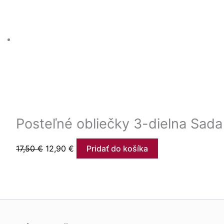
Posteľné obliečky 3-dielna Sad
17,50
€
12,90
€
Pridať do košíka