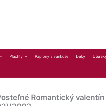
Plachty
Paplóny a vankúše
Deky
Uterák
osteľné Romantický valentín 