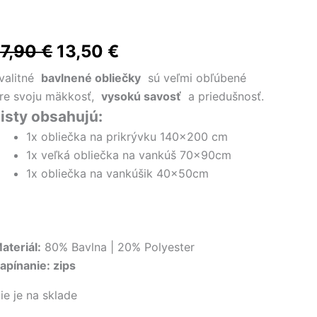
Pôvodná
Aktuálna
17,90
€
13,50
€
cena
cena
valitné
bavlnené obliečky
sú veľmi obľúbené
re svoju mäkkosť,
vysokú savosť
a priedušnosť.
bola:
je:
isty obsahujú:
17,90 €.
13,50 €.
1x obliečka na prikrývku 140×200 cm
1x veľká obliečka na vankúš 70x90cm
1x obliečka na vankúšik 40x50cm
ateriál:
80% Bavlna | 20% Polyester
apínanie:
zips
ie je na sklade