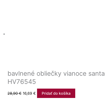
bavlnené obliečky vianoce santa
HV76545
28,90
€
16,69
€
Pridať do košíka