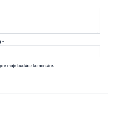
il
*
i pre moje budúce komentáre.