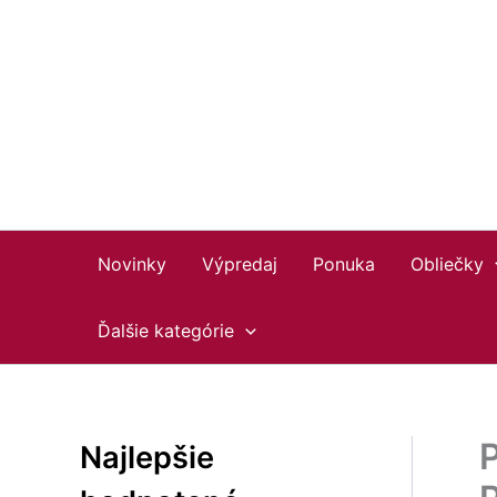
Preskočiť
Facebook
Instagram
YouTube
na
obsah
Novinky
Výpredaj
Ponuka
Obliečky
Ďalšie kategórie
P
Najlepšie