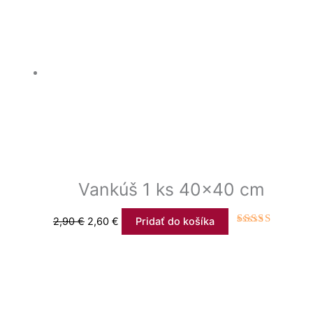
Vankúš 1 ks 40×40 cm
2,90
€
2,60
€
Pridať do košíka
Hodnotenie
4.00
z 5