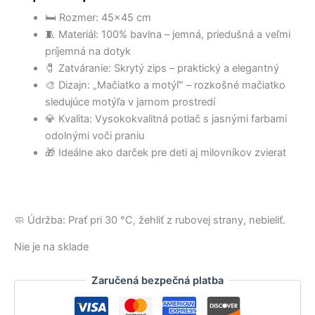
2,90 €.
5,80 €.
7,50 €.
2,60 €.
5,00 €.
4,50 €.
bola:
je:
🛏️ Rozmer: 45×45 cm
14,00 €.
7,00 €.
🧵 Materiál: 100% bavlna – jemná, priedušná a veľmi
príjemná na dotyk
🧷 Zatváranie: Skrytý zips – praktický a elegantný
🎨 Dizajn: „Mačiatko a motýľ“ – rozkošné mačiatko
sledujúce motýľa v jarnom prostredí
💎 Kvalita: Vysokokvalitná potlač s jasnými farbami
odolnými voči praniu
🎁 Ideálne ako darček pre deti aj milovníkov zvierat
🧼 Údržba: Prať pri 30 °C, žehliť z rubovej strany, nebieliť.
Nie je na sklade
Zaručená bezpečná platba