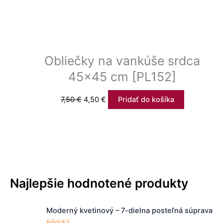
Obliečky na vankúše srdca
45×45 cm [PL152]
7,50
€
4,50
€
Pridať do košíka
Najlepšie hodnotené produkty
P
A
Moderný kvetinový – 7-dielna posteľná súprava
ô
k