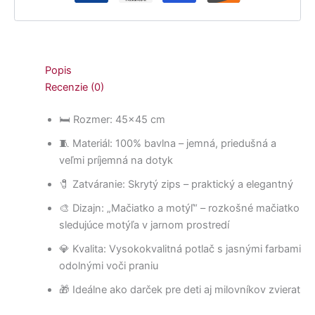
Popis
Recenzie (0)
🛏️ Rozmer: 45×45 cm
🧵 Materiál: 100% bavlna – jemná, priedušná a
veľmi príjemná na dotyk
🧷 Zatváranie: Skrytý zips – praktický a elegantný
🎨 Dizajn: „Mačiatko a motýľ“ – rozkošné mačiatko
sledujúce motýľa v jarnom prostredí
💎 Kvalita: Vysokokvalitná potlač s jasnými farbami
odolnými voči praniu
🎁 Ideálne ako darček pre deti aj milovníkov zvierat