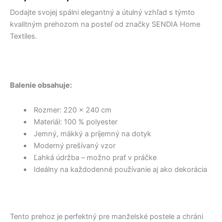
2,90 €.
9,50 €.
2,60 €.
12,50 €.
6,20 €.
9,90 €.
bola:
je:
Dodajte svojej spálni elegantný a útulný vzhľad s týmto
33,00 €.
18,00 €.
kvalitným prehozom na posteľ od značky SENDIA Home
Textiles.
Balenie obsahuje:
Rozmer: 220 x 240 cm
Materiál: 100 % polyester
Jemný, mäkký a príjemný na dotyk
Moderný prešívaný vzor
Ľahká údržba – možno prať v práčke
Ideálny na každodenné používanie aj ako dekorácia
Tento prehoz je perfektný pre manželské postele a chráni