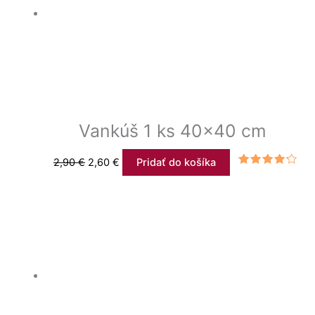
Vankúš 1 ks 40×40 cm
2,90
€
2,60
€
Pridať do košíka
Hodnotenie
4.00
z 5