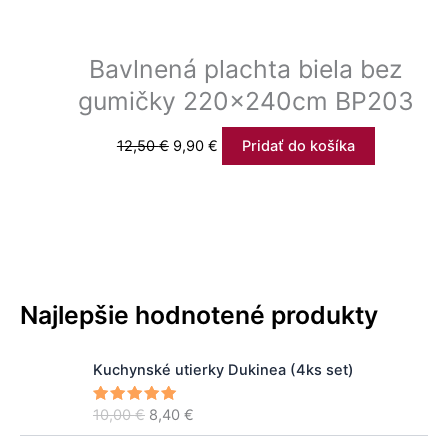
Bavlnená plachta biela bez
gumičky 220x240cm BP203
12,50
€
9,90
€
Pridať do košíka
Najlepšie hodnotené produkty
P
A
Kuchynské utierky Dukinea (4ks set)
ô
k
v
t
10,00
€
8,40
€
Hodnoteni
o
u
e
5.00
z 5
d
á