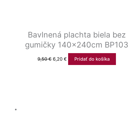
Bavlnená plachta biela bez
gumičky 140x240cm BP103
9,50
€
6,20
€
Pridať do košíka