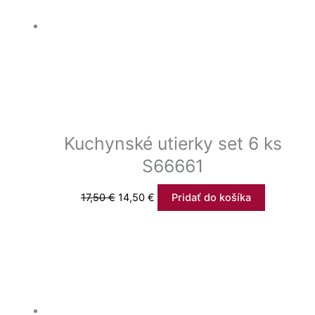
Kuchynské utierky set 6 ks
S66661
17,50
€
14,50
€
Pridať do košíka