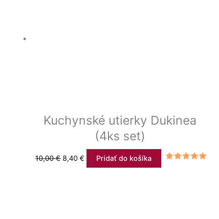
Kuchynské utierky Dukinea
(4ks set)
10,00
€
8,40
€
Pridať do košíka
Hodnotenie
5.00
z 5