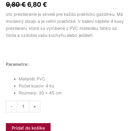
10,00 €.
17,50 €.
2,00 €.
8,40 €.
1,20 €.
14,50 €.
bola:
je:
sada
9,80
€
6,80
€
30x45
9,80 €.
6,80 €.
cm
oto prestieranie je skvelé pre každú praktickú gazdinku. Má
TC404
moderný dizajn a je veľmi praktické. V balení nájdete 4 kusy
prestieraní, ktoré sú vyrobené z PVC materiálu, ľahko sa
čistia a ozdobia vašu kuchyňu alebo jedáleň.
Parametre:
Materiál: PVC
Počet kusov: 4 ks
Rozmery: 30 x 45 cm
-
+
Pridať do košíka