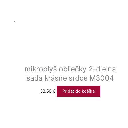
mikroplyš obliečky 2-dielna
sada krásne srdce M3004
33,50
€
Pridať do košíka