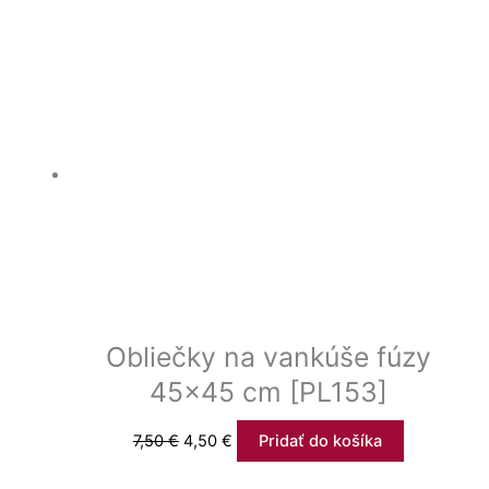
Obliečky na vankúše fúzy
45×45 cm [PL153]
7,50
€
4,50
€
Pridať do košíka