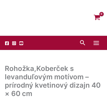
Preskočiť
Facebook
Instagram
YouTube
na
obsah
Hľadať
Rohožka,Koberček s
levanduľovým motívom –
prírodný kvetinový dizajn 40
× 60 cm