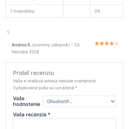
1 hviezdička
0%
Andrea S.
(overený zákazník)
–
23.
Hodnote
februára 2026
nie
4
z
5
Pridať recenziu
Vaša e-mailová adresa nebude zverejnená.
Vyžadované polia sú označené
*
Vaše
hodnotenie
Vaša recenzia
*