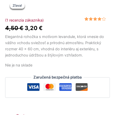
Pôvodná
Pôvodná
Aktuálna
Aktuálna
Tento
Pôvodná
Aktuálna
Zľava!
Zľava!
Zľava!
Zľava!
Zľava!
cena
cena
cena
cena
produkt
cena
cena
bola:
bola:
je:
je:
má
7,50 €.
12,50 €.
4,50 €.
6,50 €.
viacero
bola:
je:
(
1
recenzia zákazníka)
variantov.
Hodnotenie
1
4,50
€
3,20
€
4,50 €.
3,20 €.
4.00
z 5
Možnosti
na
základe
Elegantná rohožka s motívom levandule, ktorá vnesie do
si
zákazníckej
recenzie
vášho vchodu sviežosť a prírodnú atmosféru. Praktický
môžete
rozmer 40 × 60 cm, vhodná do interiéru aj exteriéru, s
vybrať
jednoduchou údržbou a štýlovým vzhľadom.
na
stránke
Nie je na sklade
produktu.
Zaručená bezpečná platba