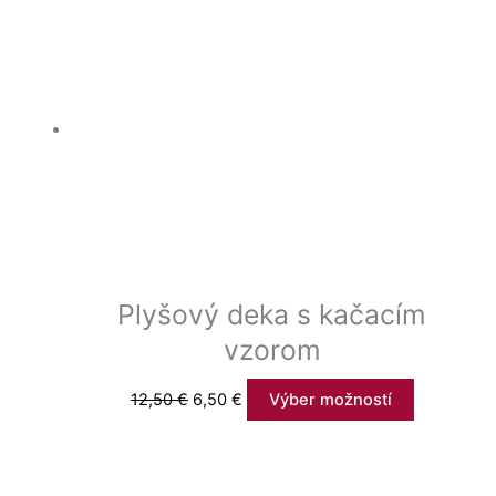
Plyšový deka s kačacím
vzorom
12,50
€
6,50
€
Výber možností